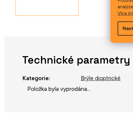
Použív
analýze
Více in
Nast
Technické parametry
Kategorie
:
Brýle dioptrické
Položka byla vyprodána…