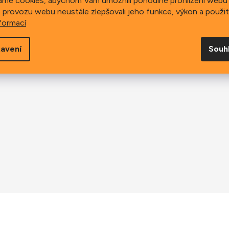
áme cookies, abychom Vám umožnili pohodlné prohlížení webu 
 provozu webu neustále zlepšovali jeho funkce, výkon a použit
formací
avení
Souh