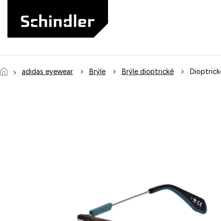
Přejít
na
obsah
adidas eyewear
Brýle
Brýle dioptrické
Dioptric