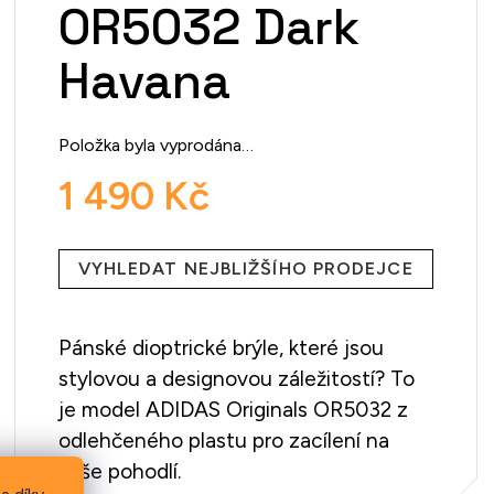
OR5032 Dark
Havana
Položka byla vyprodána…
1 490 Kč
Měrná
cena:
VYHLEDAT NEJBLIŽŠÍHO PRODEJCE
Pánské dioptrické brýle, které jsou
stylovou a designovou záležitostí? To
je model ADIDAS Originals OR5032 z
odlehčeného plastu pro zacílení na
vaše pohodlí.