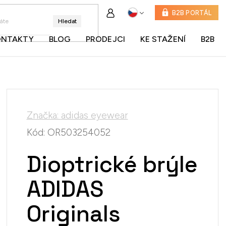
B2B PORTÁL
Hledat
ONTAKTY
BLOG
PRODEJCI
KE STAŽENÍ
B2B
Značka:
adidas eyewear
Kód:
OR503254052
Dioptrické brýle
ADIDAS
Originals