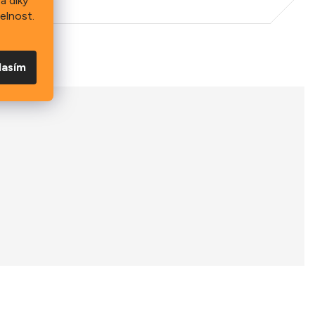
a díky
elnost.
lasím