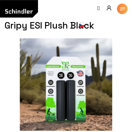
Přejít
na
obsah
Gripy ESI Plush Black