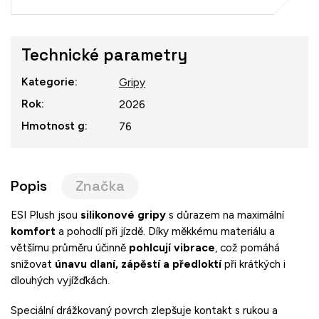
Technické parametry
Kategorie
:
Gripy
Rok
:
2026
Hmotnost g
:
76
Popis
Značka
ESI
Plush
jsou
silikonové
gripy
s
důrazem
na
maximální
komfort
a
pohodlí
při
jízdě.
Díky
měkkému
materiálu
a
většímu
průměru
účinně
pohlcují
vibrace
,
což
pomáhá
snižovat
únavu
dlaní,
zápěstí
a
předloktí
při
krátkých
i
dlouhých
vyjížďkách.
Speciální
drážkovaný
povrch
zlepšuje
kontakt
s
rukou
a