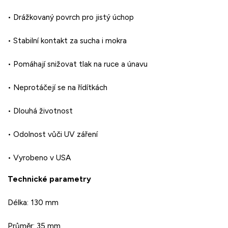
•
Drážkovaný
povrch
pro
jistý
úchop
•
Stabilní
kontakt
za
sucha
i
mokra
•
Pomáhají
snižovat
tlak
na
ruce
a
únavu
•
Neprotáčejí
se
na
řídítkách
•
Dlouhá
životnost
•
Odolnost
vůči
UV
záření
•
Vyrobeno
v
USA
Technické
parametry
Délka:
130
mm
Průměr:
35
mm