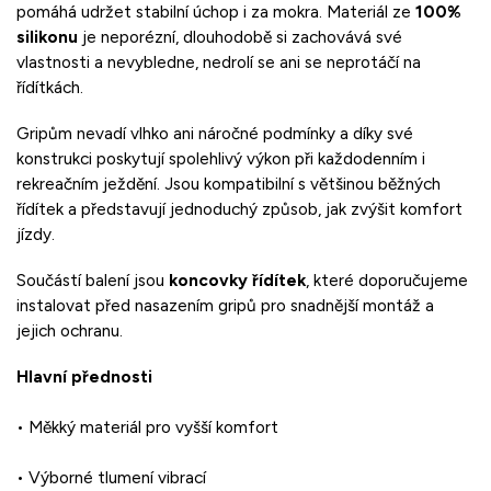
pomáhá
udržet
stabilní
úchop
i
za
mokra.
Materiál
ze
100%
silikonu
je
neporézní,
dlouhodobě
si
zachovává
své
vlastnosti
a
nevybledne,
nedrolí
se
ani
se
neprotáčí
na
řídítkách.
Gripům
nevadí
vlhko
ani
náročné
podmínky
a
díky
své
konstrukci
poskytují
spolehlivý
výkon
při
každodenním
i
rekreačním
ježdění.
Jsou
kompatibilní
s
většinou
běžných
řídítek
a
představují
jednoduchý
způsob,
jak
zvýšit
komfort
jízdy.
Součástí
balení
jsou
koncovky
řídítek
,
které
doporučujeme
instalovat
před
nasazením
gripů
pro
snadnější
montáž
a
jejich
ochranu.
Hlavní
přednosti
•
Měkký
materiál
pro
vyšší
komfort
•
Výborné
tlumení
vibrací