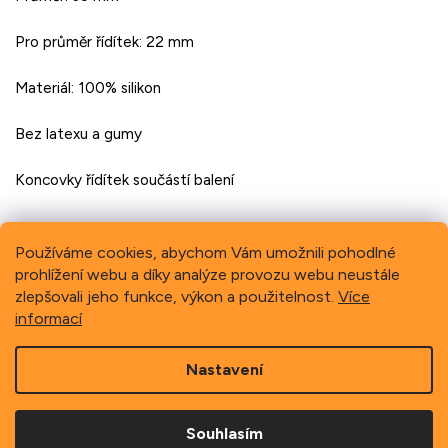
Pro
průměr
řídítek:
22
mm
Materiál:
100%
silikon
Bez
latexu
a
gumy
Koncovky
řídítek
součástí
balení
Používáme cookies, abychom Vám umožnili pohodlné
prohlížení webu a díky analýze provozu webu neustále
Previous
Next
zlepšovali jeho funkce, výkon a použitelnost.
Více
informací
Z
Nastavení
á
p
Copyright 2026
Schindler, spol. s r.o.
. Všechna práva
a
vyhrazena.
Souhlasím
t