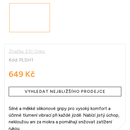
Značka:
ESI Grips
Kód:
PLSH1
649 Kč
Měrná
cena:
VYHLEDAT NEJBLIŽŠÍHO PRODEJCE
Silné a měkké silikonové gripy pro vysoký komfort a
účinné tlumení vibrací při každé jízdě. Nabízí jistý úchop,
nekloužou ani za mokra a pomáhají snižovat zatížení
rukou.