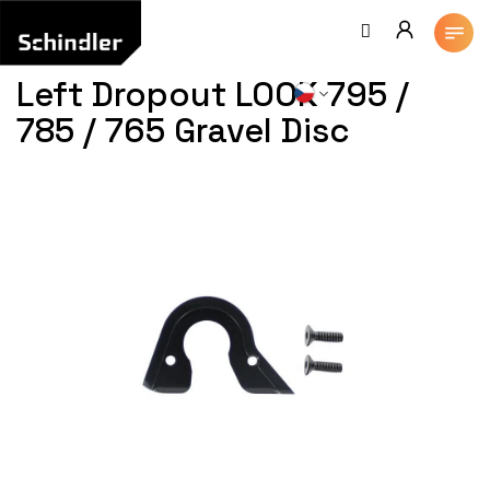
Přejít
na
obsah
Left Dropout LOOK 795 /
785 / 765 Gravel Disc