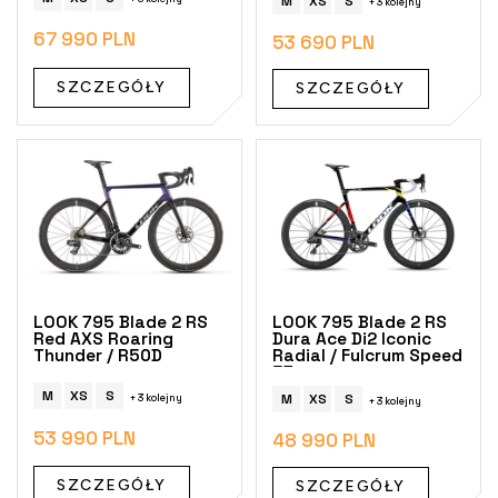
M
XS
S
t
+ 3 kolejny
ó
67 990 PLN
53 690 PLN
w
SZCZEGÓŁY
SZCZEGÓŁY
LOOK 795 Blade 2 RS
LOOK 795 Blade 2 RS
Red AXS Roaring
Dura Ace Di2 Iconic
Thunder / R50D
Radial / Fulcrum Speed
57
M
XS
S
M
XS
S
+ 3 kolejny
+ 3 kolejny
53 990 PLN
48 990 PLN
SZCZEGÓŁY
SZCZEGÓŁY