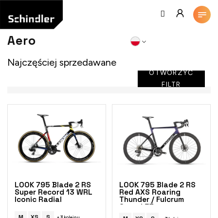
Przejść
do
treści
Aero
Najczęściej sprzedawane
OTWORZYĆ
FILTR
L
i
s
t
a
p
r
o
LOOK 795 Blade 2 RS
LOOK 795 Blade 2 RS
d
Super Record 13 WRL
Red AXS Roaring
Iconic Radial
Thunder / Fulcrum
u
Speed 57
k
M
XS
S
+ 3 kolejny