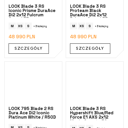
LOOK Blade 3 RS
LOOK Blade 3 RS
Iconic Prisme DuraAce
Proteam Black
Di2 2x12 Fulcrum
DuraAce Di2 2x12
Speed 57
Fulcrum Speed 57
M
XS
S
M
XS
S
+ 3 kolejny
+ 3 kolejny
48 990 PLN
48 990 PLN
SZCZEGÓŁY
SZCZEGÓŁY
LOOK 795 Blade 2 RS
LOOK Blade 3 RS
Dura Ace Di2 Iconic
Hypershift Blue/Red
Platinum White / R50D
Force E1 AXS 2x12
Mavic Comete 50
M
XS
S
+ 3 kolejny