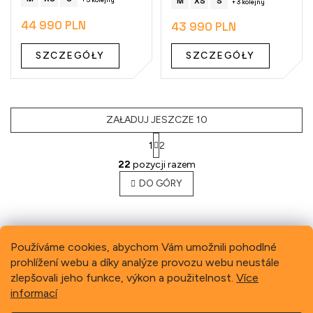
M
XS
S
+ 3 kolejny
44 990 PLN
43 990 PLN
SZCZEGÓŁY
SZCZEGÓŁY
ZAŁADUJ JESZCZE 10
1
2
K
22
pozycji razem
o
n
DO GÓRY
t
r
o
l
Používáme cookies, abychom Vám umožnili pohodlné
k
prohlížení webu a díky analýze provozu webu neustále
i
Previous
Next
l
zlepšovali jeho funkce, výkon a použitelnost.
Více
i
informací
s