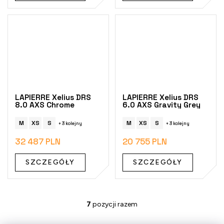
LAPIERRE Xelius DRS
LAPIERRE Xelius DRS
8.0 AXS Chrome
6.0 AXS Gravity Grey
M
XS
S
M
XS
S
+ 3 kolejny
+ 3 kolejny
32 487 PLN
20 755 PLN
SZCZEGÓŁY
SZCZEGÓŁY
7
pozycji razem
K
o