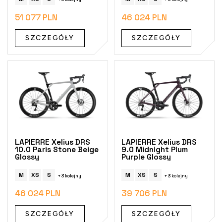
t
ó
51 077 PLN
46 024 PLN
w
SZCZEGÓŁY
SZCZEGÓŁY
LAPIERRE Xelius DRS
LAPIERRE Xelius DRS
10.0 Paris Stone Beige
9.0 Midnight Plum
Glossy
Purple Glossy
M
XS
S
M
XS
S
+ 3 kolejny
+ 3 kolejny
46 024 PLN
39 706 PLN
SZCZEGÓŁY
SZCZEGÓŁY