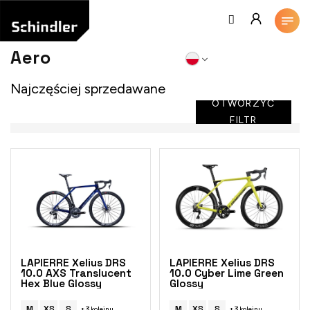
Przejść
do
treści
Aero
Najczęściej sprzedawane
OTWORZYĆ
FILTR
L
i
s
t
a
p
r
o
LAPIERRE Xelius DRS
LAPIERRE Xelius DRS
d
10.0 AXS Translucent
10.0 Cyber Lime Green
Hex Blue Glossy
Glossy
u
k
M
XS
S
M
XS
S
+ 3 kolejny
+ 3 kolejny