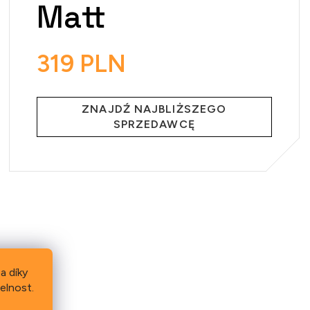
Matt
319 PLN
Cena
jednostkowa:
ZNAJDŹ NAJBLIŻSZEGO
SPRZEDAWCĘ
a díky
elnost.