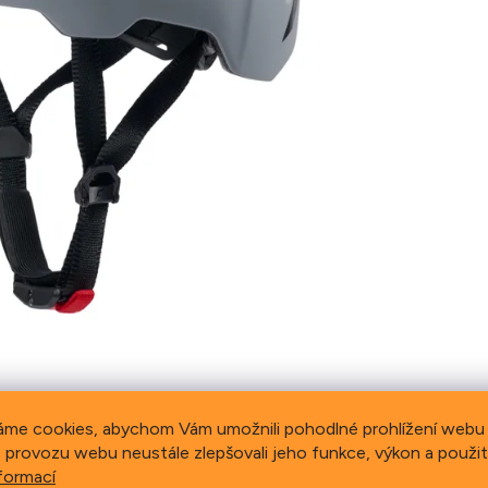
áme cookies, abychom Vám umožnili pohodlné prohlížení webu 
 provozu webu neustále zlepšovali jeho funkce, výkon a použit
formací