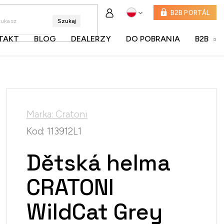
B2B PORTÁL
Szukaj
TAKT
BLOG
DEALERZY
DO POBRANIA
B2B
Marka:
Cratoni
Kod:
113912L1
Dětská helma
CRATONI
WildCat Grey