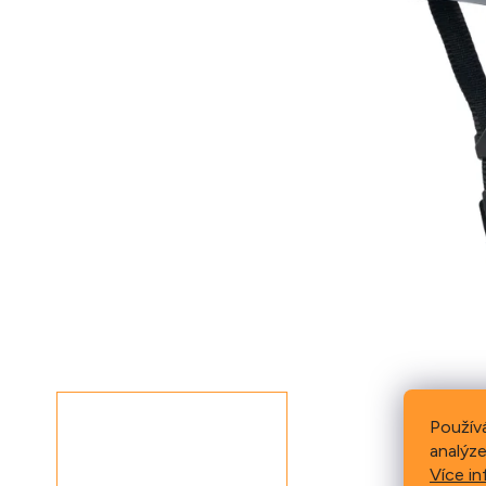
Použív
analýze
Více in