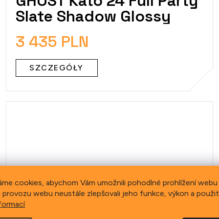
GHOST Kato 24 Full Party
Slate Shadow Glossy
3 435 PLN
SZCZEGÓŁY
áme cookies, abychom Vám umožnili pohodlné prohlížení webu 
 provozu webu neustále zlepšovali jeho funkce, výkon a použit
formací