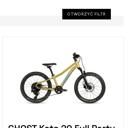
OTWORZYĆ FILTR