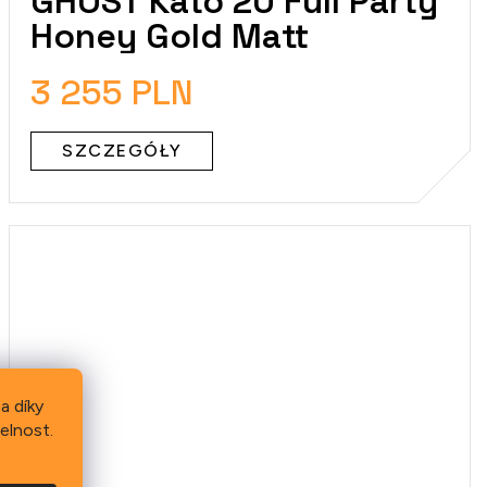
GHOST Kato 20 Full Party
Honey Gold Matt
3 255 PLN
SZCZEGÓŁY
a díky
elnost.