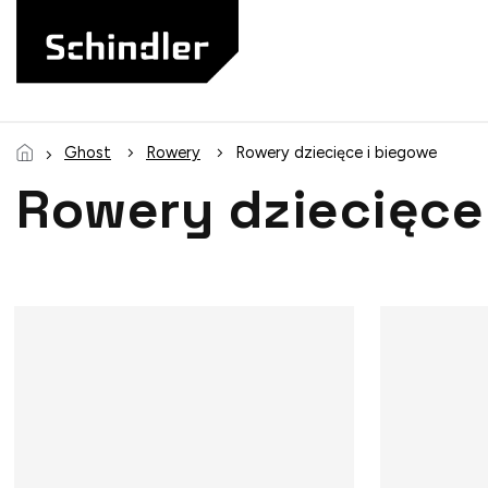
Przejść
do
treści
Ghost
Rowery
Rowery dziecięce i biegowe
Rowery dziecięce