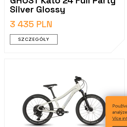
GHOST Kato 24 Full Party
Silver Glossy
3 435 PLN
SZCZEGÓŁY
Použív
analýze
Více in