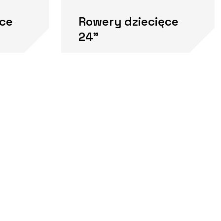
ęce
Rowery dziecięce
24"