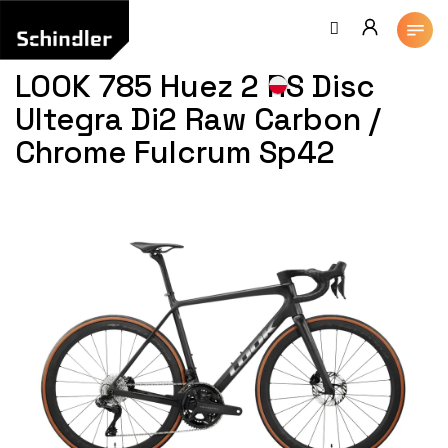
Przejść
do
treści
LOOK 785 Huez 2 RS Disc
Ultegra Di2 Raw Carbon /
Chrome Fulcrum Sp42