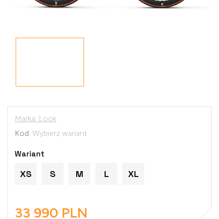
Marka:
Look
Kod:
Wybierz wariant
Wariant
XS
S
M
L
XL
33 990 PLN