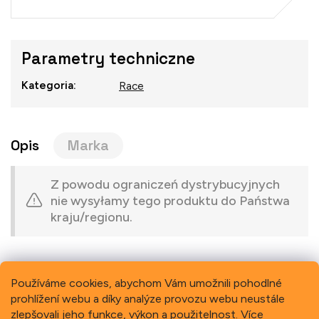
Cena
jednostkowa:
Parametry techniczne
Kategoria
:
Race
Opis
Marka
Z powodu ograniczeń dystrybucyjnych
nie wysyłamy tego produktu do Państwa
kraju/regionu.
Používáme cookies, abychom Vám umožnili pohodlné
prohlížení webu a díky analýze provozu webu neustále
Previous
Next
zlepšovali jeho funkce, výkon a použitelnost.
Více