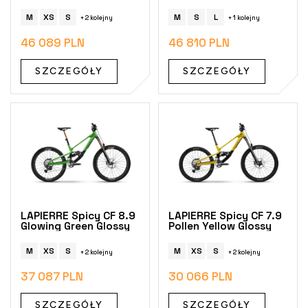
k
M
XS
S
M
S
L
+ 2 kolejny
+ 1 kolejny
t
ó
46 089 PLN
46 810 PLN
w
SZCZEGÓŁY
SZCZEGÓŁY
LAPIERRE Spicy CF 8.9
LAPIERRE Spicy CF 7.9
Glowing Green Glossy
Pollen Yellow Glossy
M
XS
S
M
XS
S
+ 2 kolejny
+ 2 kolejny
37 087 PLN
30 066 PLN
SZCZEGÓŁY
SZCZEGÓŁY