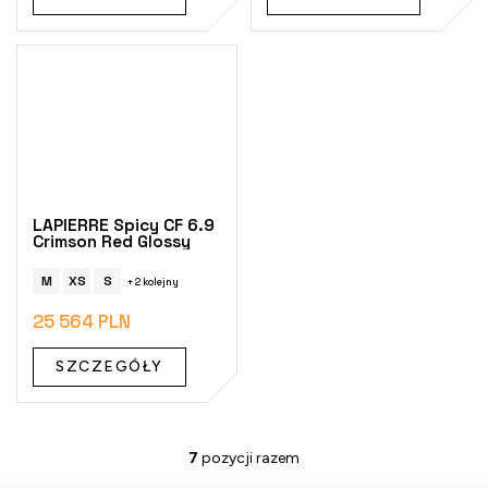
LAPIERRE Spicy CF 6.9
Crimson Red Glossy
M
XS
S
+ 2 kolejny
25 564 PLN
SZCZEGÓŁY
7
pozycji razem
K
o