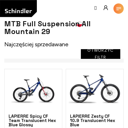
Przejść
do
treści
MTB Full Suspension All
Mountain 29
Najczęściej sprzedawane
OTWORZYĆ
FILTR
L
i
s
t
a
p
r
o
LAPIERRE Spicy CF
LAPIERRE Zesty CF
d
Team Translucent Hex
10.9 Translucent Hex
Blue Glossy
Blue
u