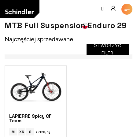
Przejść
do
treści
MTB Full Suspension Enduro 29
Najczęściej sprzedawane
OTWORZYĆ
FILTR
L
i
s
t
a
p
r
o
LAPIERRE Spicy CF
d
Team
u
k
M
XS
S
+ 2 kolejny