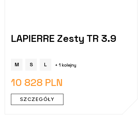
LAPIERRE Zesty TR 3.9
M
S
L
+ 1 kolejny
10 828 PLN
SZCZEGÓŁY