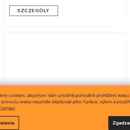
SZCZEGÓŁY
áme cookies, abychom Vám umožnili pohodlné prohlížení webu 
 provozu webu neustále zlepšovali jeho funkce, výkon a použit
formací
wienia
Zgadza
LAPIERRE Zesty CF 6.9