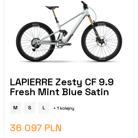
LAPIERRE Zesty CF 9.9
Fresh Mint Blue Satin
M
S
L
+ 1 kolejny
36 097 PLN