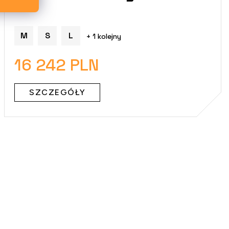
M
S
L
+ 1 kolejny
16 242 PLN
SZCZEGÓŁY