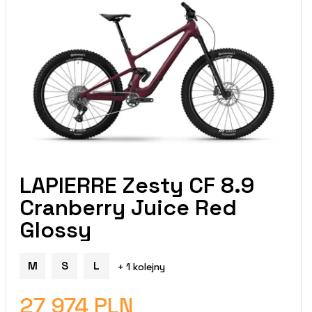
LAPIERRE Zesty CF 8.9
Cranberry Juice Red
Glossy
M
S
L
+ 1 kolejny
27 974 PLN