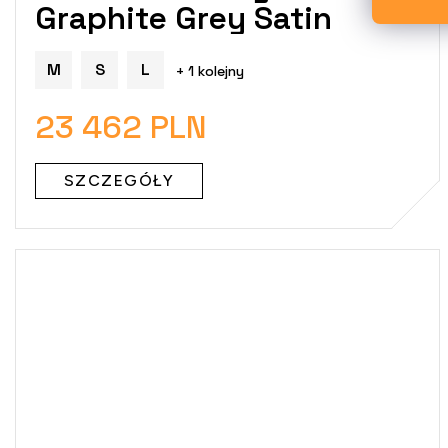
Graphite Grey Satin
M
S
L
+ 1 kolejny
23 462 PLN
SZCZEGÓŁY