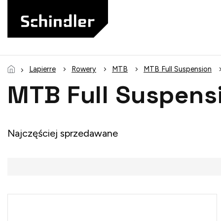
Przejść
do
treści
Lapierre
Rowery
MTB
MTB Full Suspension
MTB Full Suspensi
Najczęściej sprzedawane
L
i
s