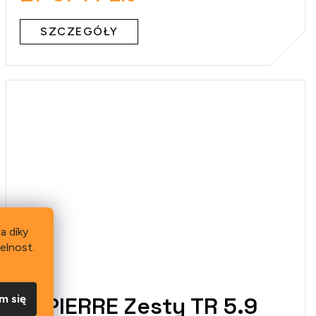
SZCZEGÓŁY
a díky
elnost.
m się
LAPIERRE Zesty TR 5.9