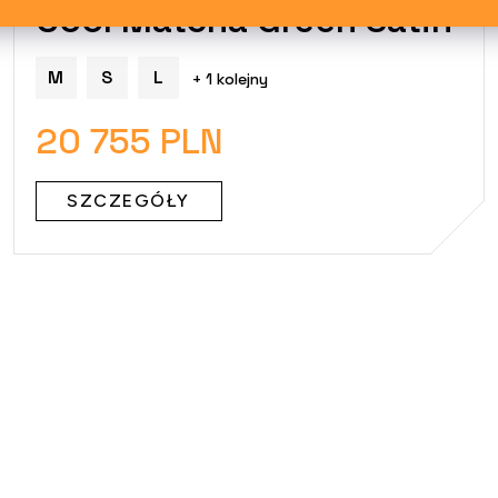
Cool Matcha Green Satin
M
S
L
+ 1 kolejny
20 755 PLN
SZCZEGÓŁY