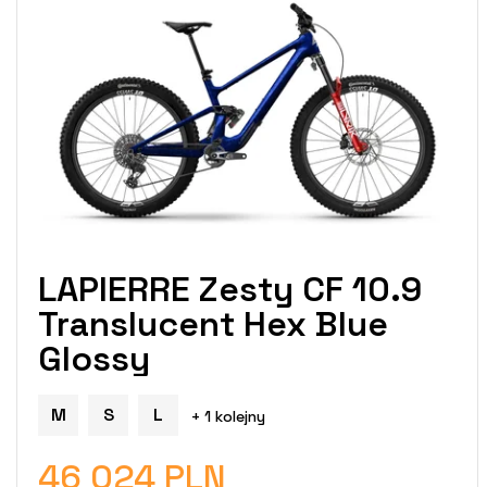
t
a
p
r
o
d
u
k
t
ó
w
LAPIERRE Zesty CF 10.9
Translucent Hex Blue
Glossy
M
S
L
+ 1 kolejny
46 024 PLN