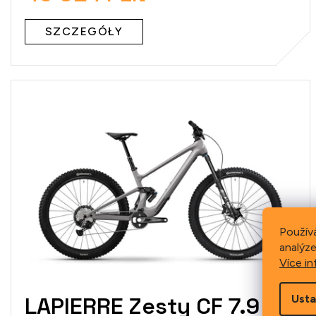
SZCZEGÓŁY
Použív
analýze
Více in
Usta
LAPIERRE Zesty CF 7.9