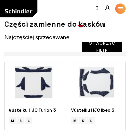
Przejść
do
treści
Części zamienne do kasków
Najczęściej sprzedawane
OTWORZYĆ
FILTR
L
i
s
t
a
p
r
o
Výstelky HJC Furion 3
Výstelky HJC Ibex 3
d
u
M
S
L
M
S
L
k