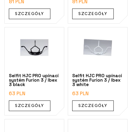
81 PLN
81 PLN
t
ó
SZCZEGÓŁY
SZCZEGÓŁY
w
Selfit HJC PRO upínací
Selfit HJC PRO upínací
systém Furion 3 / Ibex
systém Furion 3 / Ibex
3 black
3 white
63 PLN
63 PLN
SZCZEGÓŁY
SZCZEGÓŁY