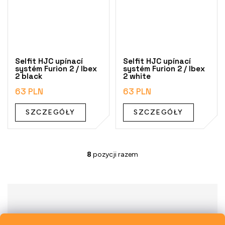
Selfit HJC upínací
Selfit HJC upínací
systém Furion 2 / Ibex
systém Furion 2 / Ibex
2 black
2 white
63 PLN
63 PLN
SZCZEGÓŁY
SZCZEGÓŁY
8
pozycji razem
K
o
n
t
r
o
l
k
Previous
Next