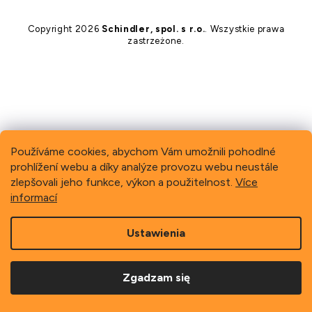
i
t
t
s
o
ó
t
Copyright 2026
Schindler, spol. s r.o.
. Wszystkie prawa
p
w
y
zastrzeżone.
k
a
Používáme cookies, abychom Vám umožnili pohodlné
prohlížení webu a díky analýze provozu webu neustále
zlepšovali jeho funkce, výkon a použitelnost.
Více
informací
Ustawienia
Zgadzam się