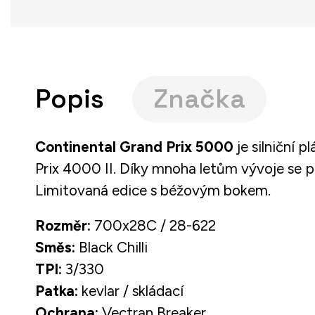
Popis
Značka
Continental Grand Prix 5000
je silniční 
Prix 4000 II. Díky mnoha letům vývoje se p
Limitovaná edice s béžovým bokem.
Rozměr:
700x28C / 28-622
Směs:
Black Chilli
TPI:
3/330
Patka:
kevlar / skládací
Ochrana:
Vectran Breaker