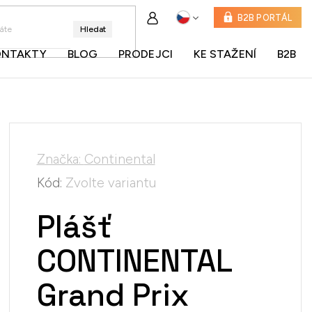
B2B PORTÁL
Hledat
ONTAKTY
BLOG
PRODEJCI
KE STAŽENÍ
B2B
Značka:
Continental
Kód:
Zvolte variantu
Plášť
CONTINENTAL
Grand Prix