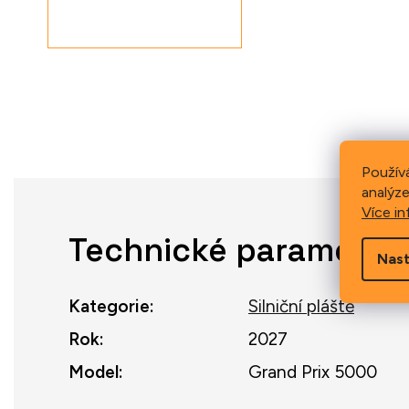
Použív
analýze
Více in
Technické parametry
Nast
Kategorie
:
Silniční pláště
Rok
:
2027
Model
:
Grand Prix 5000