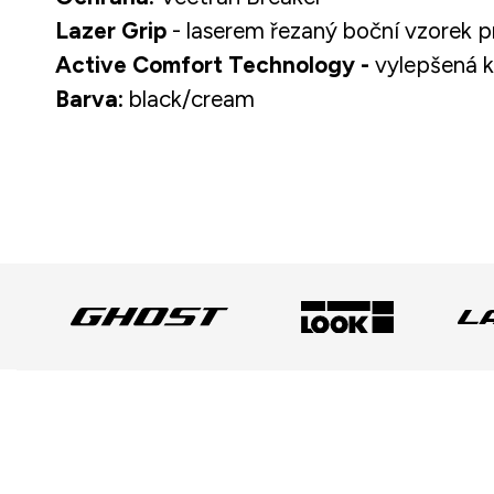
Lazer Grip
- laserem řezaný boční vzorek p
Active Comfort Technology -
vylepšená ko
Barva:
black/cream
Z
á
p
a