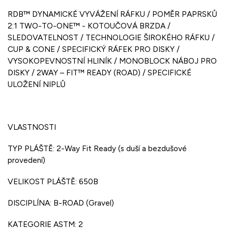
RDB™ DYNAMICKÉ VYVÁŽENÍ RÁFKU / POMĚR PAPRSKŮ
2:1 TWO-TO-ONE™ - KOTOUČOVÁ BRZDA /
SLEDOVATELNOST / TECHNOLOGIE ŠIROKÉHO RÁFKU /
CUP & CONE / SPECIFICKÝ RÁFEK PRO DISKY /
VYSOKOPEVNOSTNÍ HLINÍK / MONOBLOCK NÁBOJ PRO
DISKY / 2WAY – FIT™ READY (ROAD) / SPECIFICKÉ
ULOŽENÍ NIPLŮ
VLASTNOSTI
TYP PLÁŠTĚ: 2-Way Fit Ready (s duší a bezdušové
provedení)
VELIKOST PLÁŠTĚ: 650B
DISCIPLÍNA: B-ROAD (Gravel)
KATEGORIE ASTM: 2