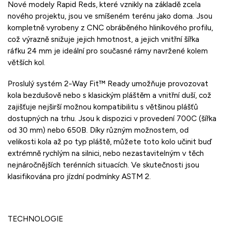
Nové modely Rapid Reds, které vznikly na základě zcela
nového projektu, jsou ve smíšeném terénu jako doma. Jsou
kompletně vyrobeny z CNC obráběného hliníkového profilu,
což výrazně snižuje jejich hmotnost, a jejich vnitřní šířka
ráfku 24 mm je ideální pro současné rámy navržené kolem
větších kol.
Proslulý systém 2-Way Fit™ Ready umožňuje provozovat
kola bezdušově nebo s klasickým pláštěm a vnitřní duší, což
zajišťuje nejširší možnou kompatibilitu s většinou plášťů
dostupných na trhu. Jsou k dispozici v provedení 700C (šířka
od 30 mm) nebo 650B. Díky různým možnostem, od
velikosti kola až po typ pláště, můžete toto kolo učinit buď
extrémně rychlým na silnici, nebo nezastavitelným v těch
nejnáročnějších terénních situacích. Ve skutečnosti jsou
klasifikována pro jízdní podmínky ASTM 2.
TECHNOLOGIE