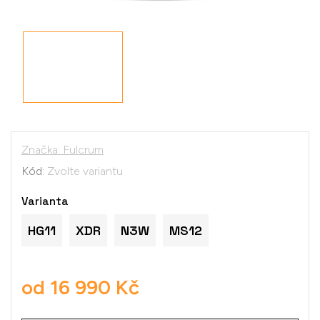
Značka:
Fulcrum
Kód:
Zvolte variantu
Varianta
HG11
XDR
N3W
MS12
od
16 990 Kč
Měrná
cena: