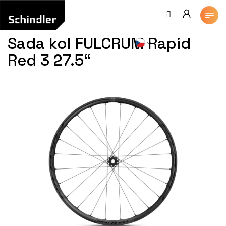
Přejít
na
obsah
Sada kol FULCRUM Rapid
Red 3 27.5“