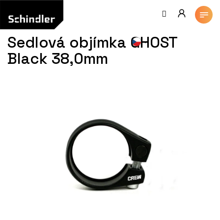
Přejít
na
obsah
Sedlová objímka GHOST
Black 38,0mm