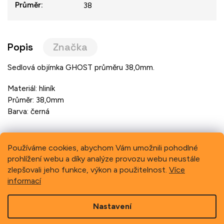
Průměr
:
38
Popis
Značka
Sedlová objímka GHOST průměru 38,0mm.
Materiál: hliník
Průměr: 38,0mm
Barva: černá
Používáme cookies, abychom Vám umožnili pohodlné
prohlížení webu a díky analýze provozu webu neustále
Previous
Next
zlepšovali jeho funkce, výkon a použitelnost.
Více
informací
Z
Nastavení
á
p