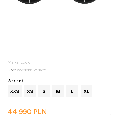
Marka:
Look
Kod:
Wybierz wariant
Wariant
XXS
XS
S
M
L
XL
44 990 PLN