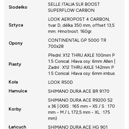
SELLE ITALIA SLR BOOST
Siodełko
SUPERFLOW CARBON
LOOK AEROPOST 4 CARBON,
Sztyca
tvar D, délka 350 mm, offset 13,5
mm. Hmotnost: 160gr.
CONTINENTAL GP 5000 TR
Opony
700x28
Přední: X12 THRU AXLE 100mm P
1.5 Conical. Hlava osy: 6mm Allen |
Piasty
Zadní : X12 THRU AXLE 142mm P
1.5 Conical. Hlava osy: 6mm imbus
Koła
LOOK R50D
Hamulce
SHIMANO DURA ACE BR 9170
SHIMANO DURA ACE R9200 52
x 36 | (XXS : 165 mm – XS / S : 170
Korby
mm - M / L 172,5 mm - XL : 175
mm)
Łańcuch
SHIMANO DURA ACE HG 901