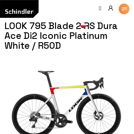
Przejść
do
treści
LOOK 795 Blade 2 RS Dura
Ace Di2 Iconic Platinum
White / R50D