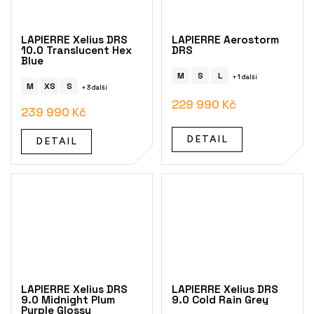
LAPIERRE Xelius DRS
LAPIERRE Aerostorm
10.0 Translucent Hex
DRS
Blue
M
S
L
+ 1 další
M
XS
S
+ 3 další
229 990 Kč
239 990 Kč
DETAIL
DETAIL
LAPIERRE Xelius DRS
LAPIERRE Xelius DRS
9.0 Midnight Plum
9.0 Cold Rain Grey
Purple Glossy