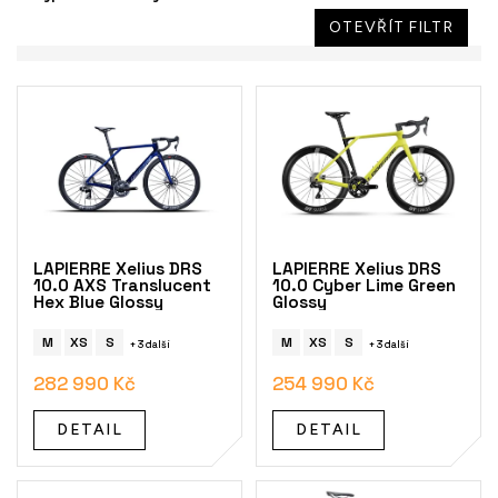
OTEVŘÍT FILTR
V
ý
p
i
s
p
r
o
LAPIERRE Xelius DRS
LAPIERRE Xelius DRS
d
10.0 AXS Translucent
10.0 Cyber Lime Green
Hex Blue Glossy
Glossy
u
k
M
XS
S
M
XS
S
+ 3 další
+ 3 další
t
ů
282 990 Kč
254 990 Kč
DETAIL
DETAIL