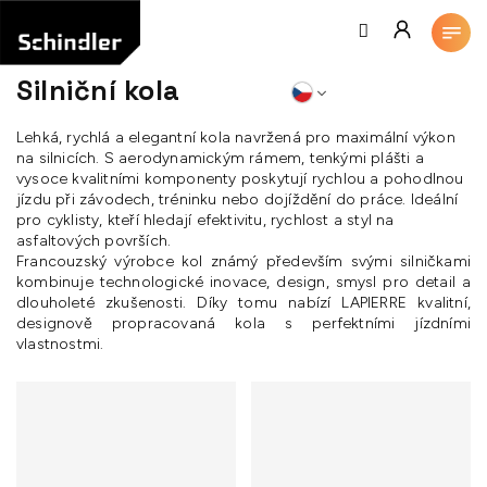
Přejít
na
obsah
Silniční kola
Lehká, rychlá a elegantní kola navržená pro maximální výkon
na silnicích. S aerodynamickým rámem, tenkými plášti a
vysoce kvalitními komponenty poskytují rychlou a pohodlnou
jízdu při závodech, tréninku nebo dojíždění do práce. Ideální
pro cyklisty, kteří hledají efektivitu, rychlost a styl na
asfaltových površích.
Francouzský výrobce kol známý především svými silničkami
kombinuje technologické inovace, design, smysl pro detail a
dlouholeté zkušenosti. Díky tomu nabízí LAPIERRE kvalitní,
designově propracovaná kola s perfektními jízdními
vlastnostmi.