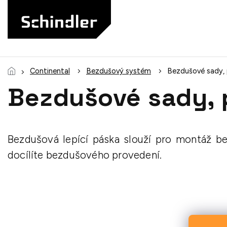
Přejít
na
obsah
Continental
Bezdušový systém
Bezdušové sady, p
Bezdušové sady, 
Bezdušová lepící páska slouží pro montáž b
docílíte bezdušového provedení.