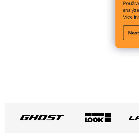
Použív
analýze
Více in
Nast