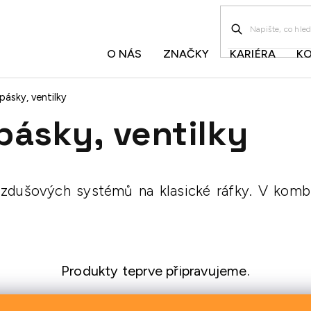
O NÁS
ZNAČKY
KARIÉRA
K
ásky, ventilky
pásky, ventilky
ezdušových systémů na klasické ráfky. V komb
Produkty teprve připravujeme.