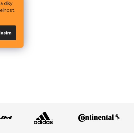
a díky
elnost.
lasím