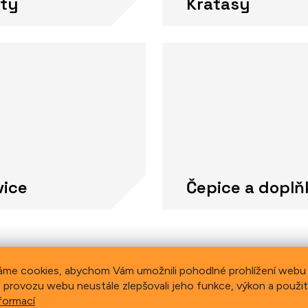
ty
Kraťasy
vice
Čepice a doplň
áme cookies, abychom Vám umožnili pohodlné prohlížení webu 
 provozu webu neustále zlepšovali jeho funkce, výkon a použit
formací