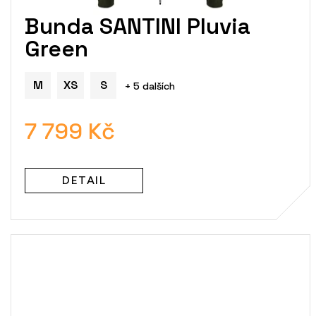
Bunda SANTINI Pluvia
Green
M
XS
S
+ 5 dalších
7 799 Kč
DETAIL