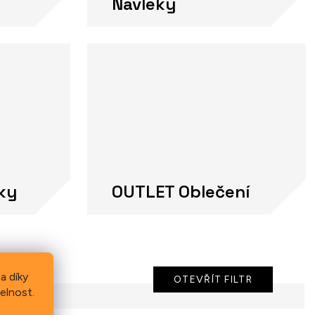
Návleky
ky
OUTLET Oblečení
a díky
OTEVŘÍT FILTR
elnost.