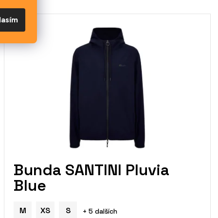
lasím
Bunda SANTINI Pluvia
Blue
M
XS
S
+ 5 dalších