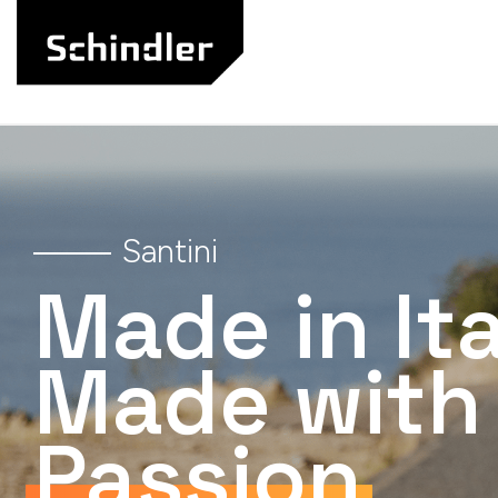
Přejít
na
obsah
Santini
Made in Ita
Made with
Passion