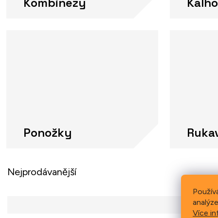
Kombinézy
Kalho
Ponožky
Ruka
Nejprodávanější
Použív
analýze
Více in