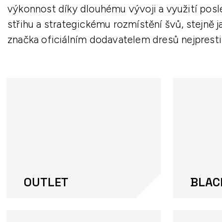
výkonnost díky dlouhému vývoji a využití po
střihu a strategickému rozmístění švů, stejně j
značka oficiálním dodavatelem dresů nejprestiž
OUTLET
BLAC