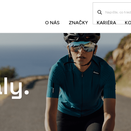
O NÁS
ZNAČKY
KARIÉRA
K
ly.