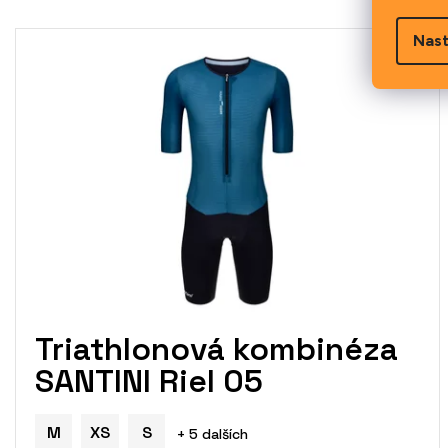
V
Nast
ý
p
i
s
p
r
o
d
u
k
t
ů
Triathlonová kombinéza
SANTINI Riel 05
M
XS
S
+ 5 dalších