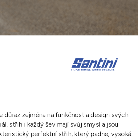
ade důraz zejména na funkčnost a design svých
ál, střih i každý šev mají svůj smysl a jsou
kteristický perfektní střih, který padne, vysoká