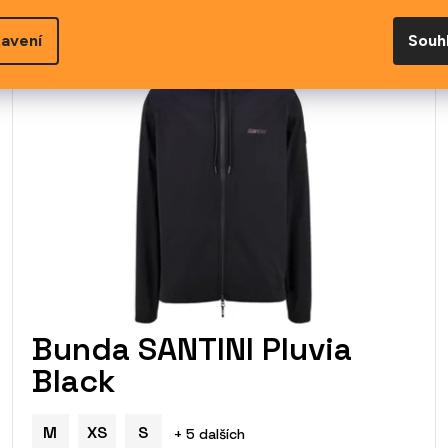
avení
Souh
Bunda SANTINI Pluvia
Black
M
XS
S
+ 5 dalších