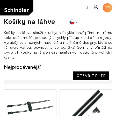
Přejít
na
obsah
Košíky na láhve
Košíky na láhve slouží k uchycení cyklo lahví přímo na rámu
kola, což umožňuje snadný a rychlý přístup k pití během jízdy.
Vyrábějí se z různých materiálů a mají různé designy, které se
liší svou váhou, pevností a cenou. SKS Germany přináší na
cyklo trh košíky na láhve nezaměnitelných designů prvotřídní
kvality.
Nejprodávanější
OTEVŘÍT FILTR
V
ý
p
i
s