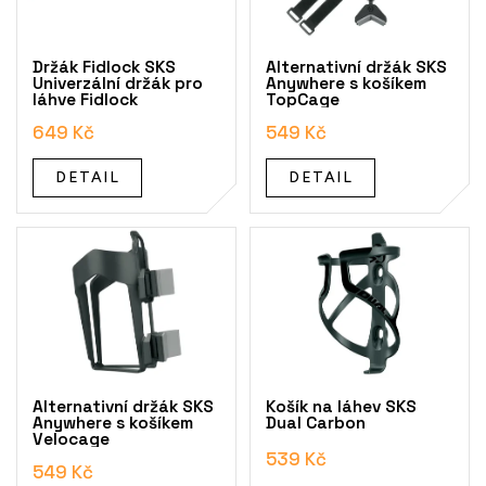
p
r
o
Držák Fidlock SKS
Alternativní držák SKS
d
Univerzální držák pro
Anywhere s košíkem
láhve Fidlock
TopCage
u
k
649 Kč
549 Kč
t
ů
DETAIL
DETAIL
Alternativní držák SKS
Košík na láhev SKS
Anywhere s košíkem
Dual Carbon
Velocage
539 Kč
549 Kč