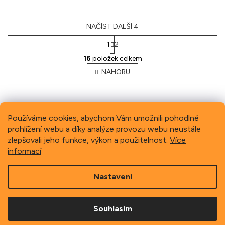
NAČÍST DALŠÍ 4
1
2
O
16
položek celkem
v
l
NAHORU
á
d
a
c
Používáme cookies, abychom Vám umožnili pohodlné
í
p
prohlížení webu a díky analýze provozu webu neustále
Previous
Next
r
zlepšovali jeho funkce, výkon a použitelnost.
Více
v
informací
k
Z
y
v
Nastavení
á
ý
p
p
Copyright 2026
Schindler, spol. s r.o.
. Všechna práva
a
vyhrazena.
i
Souhlasím
t
s
í
u