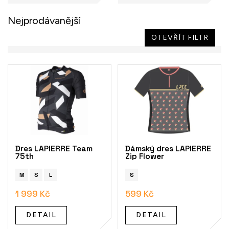
Nejprodávanější
OTEVŘÍT FILTR
V
ý
p
i
s
p
r
o
Dres LAPIERRE Team
Dámský dres LAPIERRE
d
75th
Zip Flower
u
k
M
S
L
S
t
1 999 Kč
599 Kč
ů
DETAIL
DETAIL