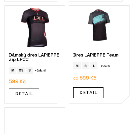
Dámský dres LAPIERRE
Dres LAPIERRE Team
Zip LPCC
M
S
L
+ 2 další
M
XS
S
+ 2 další
599 Kč
od
599 Kč
DETAIL
DETAIL