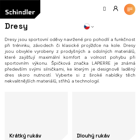
Přejít
na
obsah
Dresy
Dresy jsou sportovní oděvy navržené pro pohodlí a funkčnost
při tréninku, závodech či klasické projížďce na kole. Dresy
jsou obvykle vyrobeny z prodyšných a odolných materiálů,
které zajišťují maximální komfort a volnost pohybu při
sportovním výkonu. Špičková značka LAPIERRE je známá
především svými silničkami, ke kterým je designově laděný
dres skoro nutností. Vyberte si z široké nabídky těch
nekvalitnějších materiálů, střihů a technologií.
Krátký rukáv
Dlouhý rukáv