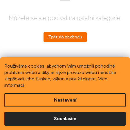
Můžete se ale podívat na ostatní kategorie.
Zpět do obchodu
Používáme cookies, abychom Vám umožnili pohodlné
prohlížení webu a díky analýze provozu webu neustále
Previous
Next
zlepšovali jeho funkce, výkon a použitelnost.
Více
informací
Z
Nastavení
á
p
Copyright 2026
Schindler, spol. s r.o.
. Všechna práva
a
vyhrazena.
Souhlasím
t
í