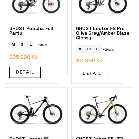
s
p
r
o
GHOST Poacha Full
GHOST Lector FS Pro
d
Party
Olive Grey/Amber Blaze
Glossy
u
k
M
S
L
+ 1 další
M
XS
S
+ 2 další
t
205 990 Kč
ů
191 990 Kč
DETAIL
DETAIL
GHOST Lector FS
GHOST Asket CF LTD