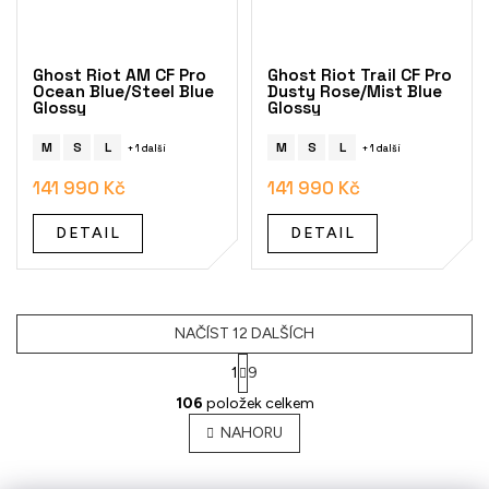
Ghost Riot AM CF Pro
Ghost Riot Trail CF Pro
Ocean Blue/Steel Blue
Dusty Rose/Mist Blue
Glossy
Glossy
M
S
L
M
S
L
+ 1 další
+ 1 další
141 990 Kč
141 990 Kč
DETAIL
DETAIL
NAČÍST 12 DALŠÍCH
1
9
O
106
položek celkem
v
l
NAHORU
á
d