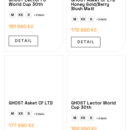
World Cup 30th
Honey Gold/Berry
Blush Matt
M
XS
S
+ 2 další
M
XS
S
+ 2 další
181 990 Kč
179 990 Kč
DETAIL
DETAIL
GHOST Asket CF LTD
GHOST Lector World
Cup 30th
M
XS
S
+ 2 další
M
XS
S
+ 2 další
177 990 Kč
168 990 Kč