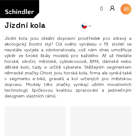
Přejít
na
obsah
Jízdní kola
Jízdní kola jsou ideální dopravní prostředek pro zdravý a
ekologický životní styl! Od svého vynálezu v 19. století se
neustále vyvíjela a zdokonalovala, což nám dnes umožňuje
výběr ze široké škály modelů pro každého. Ať už hledáte
horské, silniční, městské, cyklokrosové, BMX, dámské nebo
dětské kolo, tady si určitě vyberete. Stěžejním segmentem
německé značky Ghost jsou horská kola, firma ale vyniká také
v segmentu e-biků, gravelů a kol určených pro městskou
dopravu. Modely této značky vynikají užitím inovativních
technologií, špičkovou kvalitou zpracování a jedinečným
designem vlastních rámů.