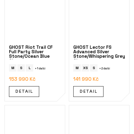
GHOST Riot Trail CF
GHOST Lector FS
Full Party Silver
Advanced Silver
Stone/Ocean Blue
Stone/Whispering Grey
Glossy
Glossy
M
S
L
M
XS
S
+ 1 další
+ 2 další
153 990 Kč
141 990 Kč
DETAIL
DETAIL