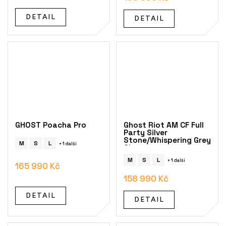
DETAIL
DETAIL
GHOST Poacha Pro
Ghost Riot AM CF Full
Party Silver
Stone/Whispering Grey
M
S
L
+ 1 další
Glossy
M
S
L
+ 1 další
165 990 Kč
158 990 Kč
DETAIL
DETAIL