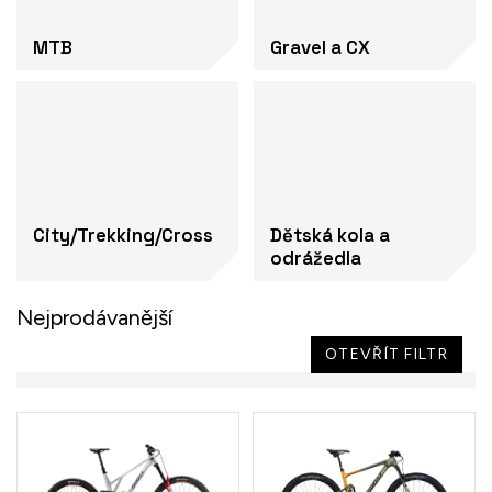
MTB
Gravel a CX
City/Trekking/Cross
Dětská kola a
odrážedla
Nejprodávanější
OTEVŘÍT FILTR
V
ý
p
i