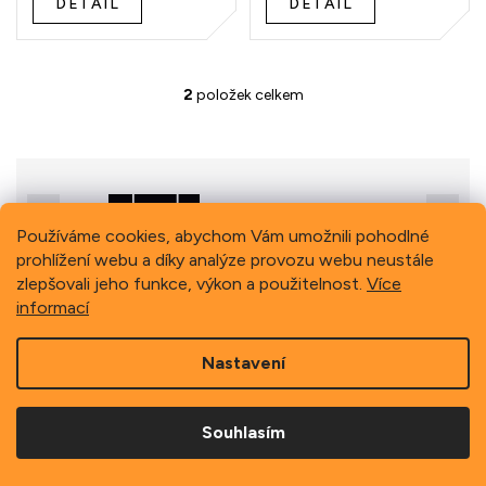
DETAIL
DETAIL
t
ů
2
položek celkem
O
v
l
á
d
a
Previous
Next
c
Používáme cookies, abychom Vám umožnili pohodlné
í
prohlížení webu a díky analýze provozu webu neustále
p
zlepšovali jeho funkce, výkon a použitelnost.
Více
r
Z
v
informací
á
k
p
y
Copyright 2026
Schindler, spol. s r.o.
. Všechna práva
a
Nastavení
v
vyhrazena.
t
ý
í
p
i
Souhlasím
s
u