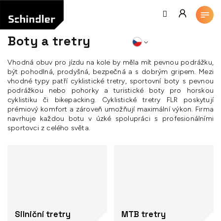
Přejít
na
obsah
Boty a tretry
Vhodná obuv pro jízdu na kole by měla mít pevnou podrážku,
být pohodlná, prodyšná, bezpečná a s dobrým gripem. Mezi
vhodné typy patří cyklistické tretry, sportovní boty s pevnou
podrážkou nebo pohorky a turistické boty pro horskou
cyklistiku či bikepacking. Cyklistické tretry FLR poskytují
prémiový komfort a zároveň umožňují maximální výkon. Firma
navrhuje každou botu v úzké spolupráci s profesionálními
sportovci z celého světa.
Silniční tretry
MTB tretry