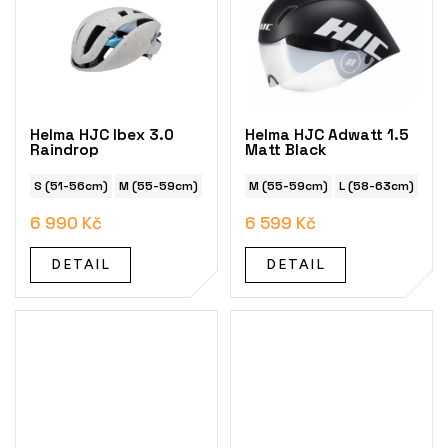
Helma HJC Ibex 3.0
Helma HJC Adwatt 1.5
Raindrop
Matt Black
S (51-56cm)
M (55-59cm)
L (58-63cm)
M (55-59cm)
L (58-63cm)
XS/
6 990 Kč
6 599 Kč
DETAIL
DETAIL