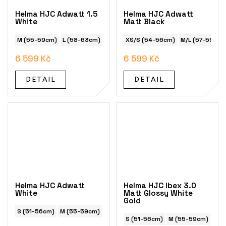
Helma HJC Adwatt 1.5
Helma HJC Adwatt
White
Matt Black
M (55-59cm)
L (58-63cm)
XS/S (51-56cm)
XS/S (54-56cm)
M/L (57-59cm)
6 599 Kč
6 599 Kč
DETAIL
DETAIL
Helma HJC Adwatt
Helma HJC Ibex 3.0
White
Matt Glossy White
Gold
S (51-56cm)
M (55-59cm)
L (58-63cm)
S (51-56cm)
M (55-59cm)
L (