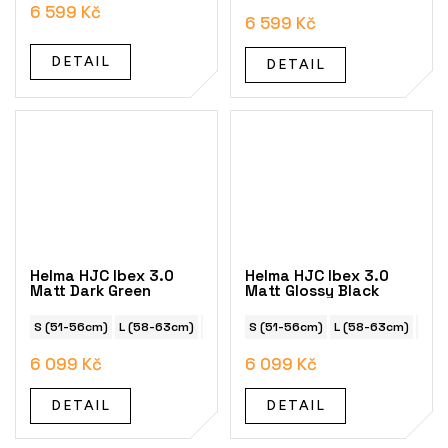
6 599 Kč
6 599 Kč
DETAIL
DETAIL
Helma HJC Ibex 3.0
Helma HJC Ibex 3.0
Matt Dark Green
Matt Glossy Black
S (51-56cm)
L (58-63cm)
M (55-59cm
S (51-56cm)
L (58-63cm)
M (
6 099 Kč
6 099 Kč
DETAIL
DETAIL