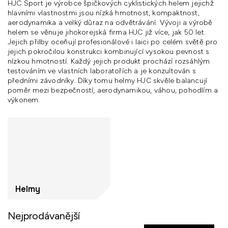
HJC Sport je výrobce špičkových cyklistických helem jejichž
hlavními vlastnostmi jsou nízká hmotnost, kompaktnost,
aerodynamika a velký důraz na odvětrávání. Vývoji a výrobě
helem se věnuje jihokorejská firma HJC již více, jak 50 let.
Jejich přilby oceňují profesionálové i laici po celém světě pro
jejich pokročilou konstrukci kombinující vysokou pevnost s
nízkou hmotností. Každý jejich produkt prochází rozsáhlým
testováním ve vlastních laboratořích a je konzultován s
předními závodníky. Díky tomu helmy HJC skvěle balancují
poměr mezi bezpečností, aerodynamikou, váhou, pohodlím a
výkonem.
Helmy
Nejprodávanější