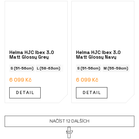
Helma HJC Ibex 3.0
Helma HJC Ibex 3.0
Matt Glossy Grey
Matt Glossy Navy
S (51-56cm)
L (58-63cm)
M (55-59cm
S (51-56cm)
M (55-59cm)
L (
6 099 Kč
6 099 Kč
DETAIL
DETAIL
NAČÍST 12 DALŠÍCH
1
7
O