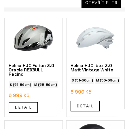
OTEVŘÍT FILTR
V
ý
p
i
s
p
r
o
Helma HJC Furion 3.0
Helma HJC Ibex 3.0
d
Oracle REDBULL
Matt Vintage White
Racing
u
k
S (51-56cm)
M (55-59cm)
L (
S (51-56cm)
M (55-59cm)
L (58-63cm)
t
6 990 Kč
ů
6 999 Kč
DETAIL
DETAIL