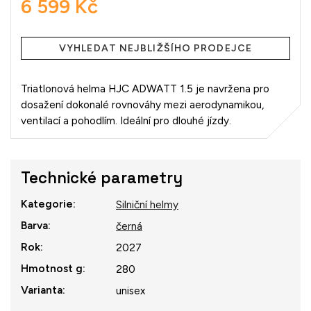
6 599 Kč
Měrná
cena:
VYHLEDAT NEJBLIŽŠÍHO PRODEJCE
Triatlonová helma HJC ADWATT 1.5 je navržena pro
dosažení dokonalé rovnováhy mezi aerodynamikou,
ventilací a pohodlím. Ideální pro dlouhé jízdy.
Technické parametry
Kategorie
:
Silniční helmy
Barva
:
černá
Rok
:
2027
Hmotnost g
:
280
Varianta
:
unisex