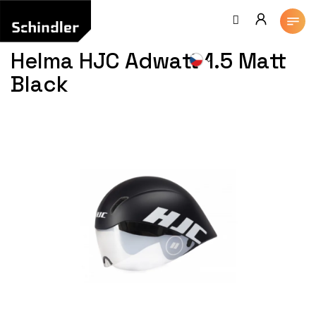
Přejít
na
obsah
Helma HJC Adwatt 1.5 Matt
Black