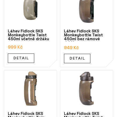
i
s
p
r
o
Láhev Fidlock SKS
Láhev Fidlock SKS
d
Monkeybottle Twist
Monkeybottle Twist
450ml včetně držáku
450ml bez rámové
u
držáku
k
999 Kč
949 Kč
t
ů
DETAIL
DETAIL
Láhev Fidlock SKS
Láhev Fidlock SKS