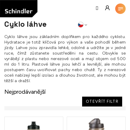
Přejít
na
obsah
Cyklo láhve
Cyklo láhve jsou základním doplňkem pro každého cyklistu.
Hydratace je totiž klíčová pro výkon a vaše pohodlí během
jízdy. Lahve jsou zpravidla lehké, odolné a udržíte je v jedné
ruce, čímž zůstanete soustředěni na cestu. Obvykle se
vyrábějí z plastu nebo nerezové oceli a mají objem od 500
ml do 1 litru. Plastové láhve jsou lehčí a levnější, ale mohou
postupem času uvolňovat pachy nebo chutě. Ty z nerezové
oceli nabízejí lepší izolaci a dlouhou životnost, ale mohou být
těžší a dražší.
Nejprodávanější
OTEVŘÍT FILTR
V
ý
p