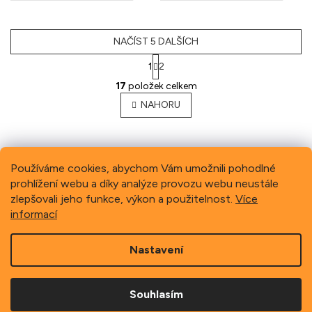
NAČÍST 5 DALŠÍCH
1
2
O
17
položek celkem
v
l
NAHORU
á
d
a
c
Používáme cookies, abychom Vám umožnili pohodlné
í
p
prohlížení webu a díky analýze provozu webu neustále
Previous
Next
r
zlepšovali jeho funkce, výkon a použitelnost.
Více
v
informací
k
Z
y
v
Nastavení
á
ý
p
p
Copyright 2026
Schindler, spol. s r.o.
. Všechna práva
a
vyhrazena.
i
Souhlasím
t
s