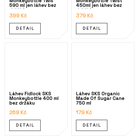
Monkeybottle Twis
Monkeybottle Twist
590 ml jen láhev bez
450ml jen láhev bez
držáků
držáků
399 Kč
379 Kč
DETAIL
DETAIL
Láhev Fidlock SKS
Láhev SKS Organic
Monkeybottle 400 ml
Made Of Sugar Cane
bez držáku
750 ml
269 Kč
179 Kč
DETAIL
DETAIL