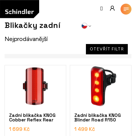
Přejít
na
obsah
Blikačky zadní
Nejprodávanější
OTEVŘÍT FILTR
V
ý
p
i
s
p
r
o
Zadní blikačka KNOG
Zadní blikačka KNOG
d
Cobber Reflex Rear
Blinder Road R150
u
1 699 Kč
1 499 Kč
k