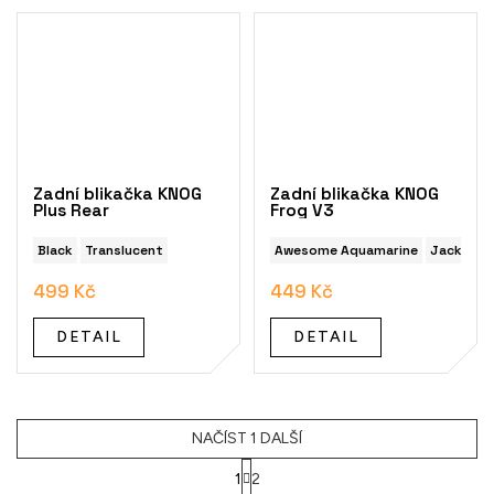
Zadní blikačka KNOG
Zadní blikačka KNOG
Plus Rear
Frog V3
Black
Translucent
Awesome Aquamarine
Jacket G
499 Kč
449 Kč
DETAIL
DETAIL
NAČÍST 1 DALŠÍ
1
2