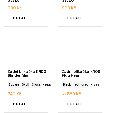
StVZO
StVZO
999 Kč
999 Kč
DETAIL
DETAIL
Zadní blikačka KNOG
Zadní blikačka KNOG
Blinder Mini
Plug Rear
Square
Skull
Cross
Black
red
grey
+ 1 další
+ 1 další
749 Kč
569 Kč
od
DETAIL
DETAIL