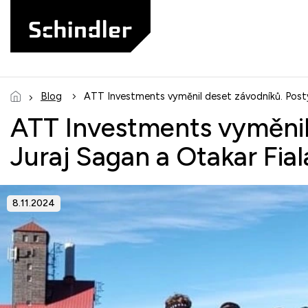
Přejít
na
obsah
Blog
ATT Investments vyměnil deset závodníků. Posty s
ATT Investments vyměnil d
Juraj Sagan a Otakar Fial
8.11.2024