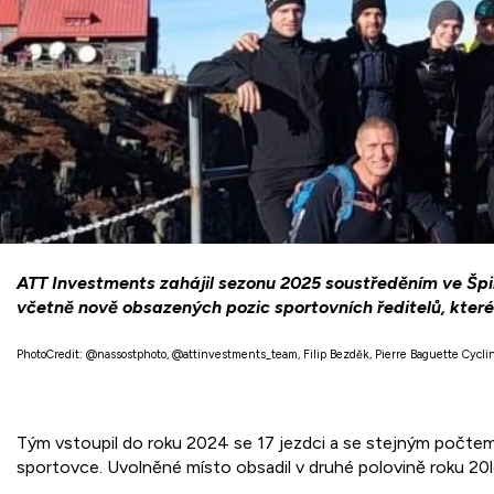
ATT Investments zahájil sezonu 2025 soustředěním ve Šp
včetně nově obsazených pozic sportovních ředitelů, které 
PhotoCredit: @nassostphoto, @attinvestments_team, Filip Bezděk, Pierre Baguette Cyclin
Tým vstoupil do roku 2024 se 17 jezdci a se stejným počtem
sportovce. Uvolněné místo obsadil v druhé polovině roku 20l