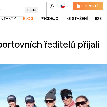
B2B PORTÁL
Hledat
ONTAKTY
BLOG
PRODEJCI
KE STAŽENÍ
B2B
rtovních ředitelů přijali