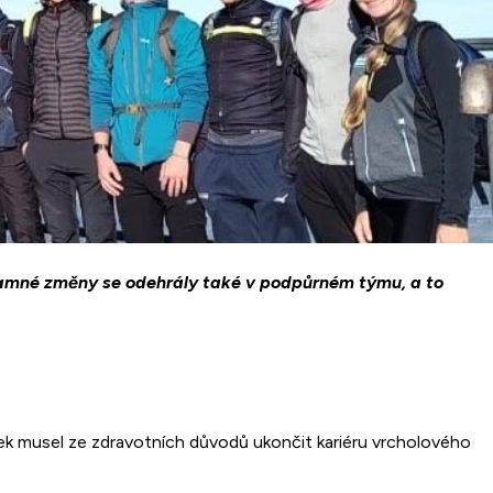
znamné změny se odehrály také v podpůrném týmu, a to
bek musel ze zdravotních důvodů ukončit kariéru vrcholového