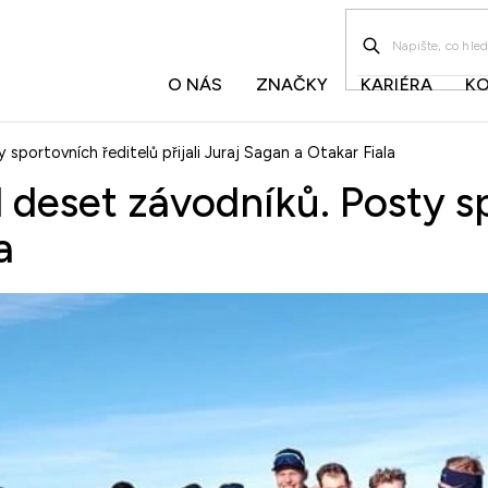
O NÁS
ZNAČKY
KARIÉRA
K
portovních ředitelů přijali Juraj Sagan a Otakar Fiala
eset závodníků. Posty spo
a