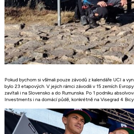
Pokud bychom si všímali pouze závodů z kalendáře UCI a vynec
bylo 23 etapových. V jejich rámci závodili v 15 zemích Evropy.
zavítali i na Slovensko a do Rumunska. Po 1 podniku absolvo
Investments i na domácí půdě, konkrétně na Visegrad 4 Bic