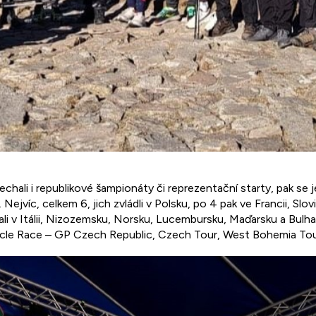
hali i republikové šampionáty či reprezentační starty, pak se 
 Nejvíc, celkem 6, jich zvládli v Polsku, po 4 pak ve Francii, Slo
vali v Itálii, Nizozemsku, Norsku, Lucembursku, Maďarsku a Bu
ycle Race – GP Czech Republic, Czech Tour, West Bohemia Tour