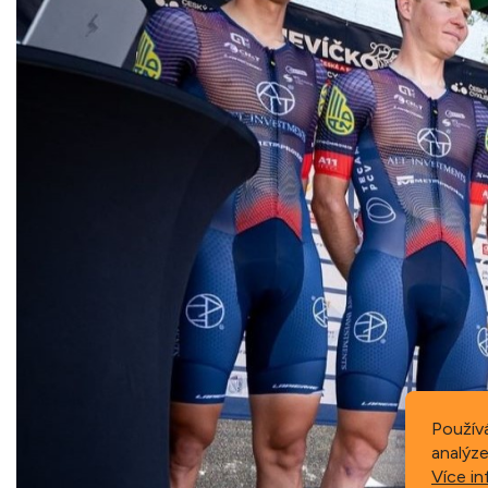
Použív
analýze
Více in