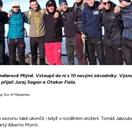
indlerově Mlýně. Vstoupil do ní s 10 novými závodníky. Vý
přijali Juraj Sagan a Otakar Fiala.
g, Tour of Malopolska
 sezonu také ukončil, i když v rozdílném složení. Tomáš Jakou
etý Alberto Monti.