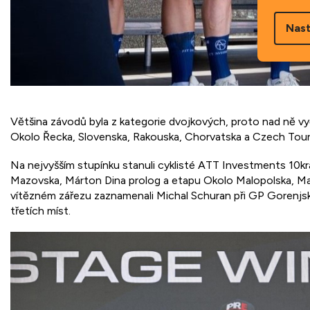
Nast
Většina závodů byla z kategorie dvojkových, proto nad ně vyč
Okolo Řecka, Slovenska, Rakouska, Chorvatska a Czech Tour
Na nejvyšším stupínku stanuli cyklisté ATT Investments 10krá
Mazovska, Márton Dina prolog a etapu Okolo Malopolska, Ma
vítězném zářezu zaznamenali Michal Schuran při GP Gorenjska 
třetích míst.