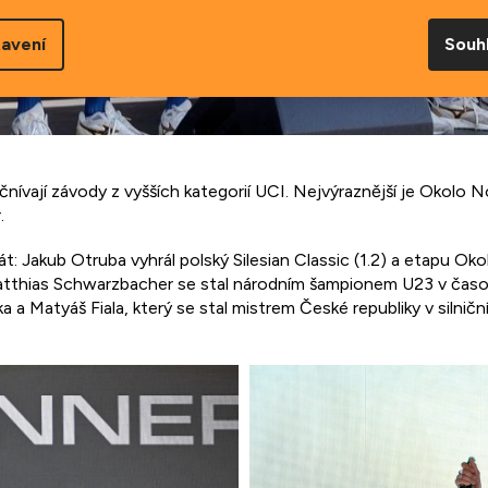
avení
Souh
nívají závody z vyšších kategorií UCI. Nejvýraznější je Okolo N
.
t: Jakub Otruba vyhrál polský Silesian Classic (1.2) a etapu O
tthias Schwarzbacher se stal národním šampionem U23 v časov
a Matyáš Fiala, který se stal mistrem České republiky v silničn