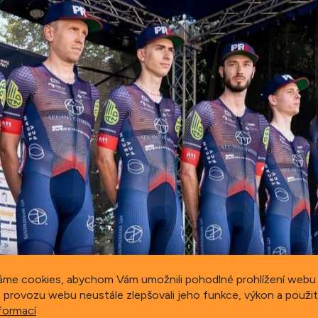
áme cookies, abychom Vám umožnili pohodlné prohlížení webu 
 provozu webu neustále zlepšovali jeho funkce, výkon a použit
formací