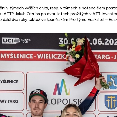
ění v týmech vyšších divizí, resp. v týmech s potenciálem posto
u ATT? Jakub Otruba po dvou letech prožitých v ATT Investme
o další dva roky taktéž ve španělském Pro týmu Euskaltel – Eu