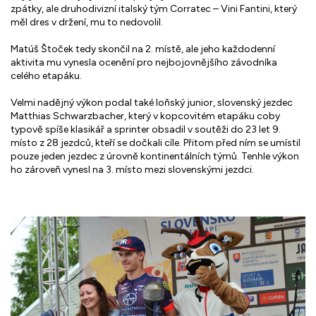
zpátky, ale druhodivizní italský tým Corratec – Vini Fantini, který
měl dres v držení, mu to nedovolil.
Matúš Štoček tedy skončil na 2. místě, ale jeho každodenní
aktivita mu vynesla ocenění pro nejbojovnějšího závodníka
celého etapáku.
Velmi nadějný výkon podal také loňský junior, slovenský jezdec
Matthias Schwarzbacher, který v kopcovitém etapáku coby
typově spíše klasikář a sprinter obsadil v soutěži do 23 let 9.
místo z 28 jezdců, kteří se dočkali cíle. Přitom před ním se umístil
pouze jeden jezdec z úrovně kontinentálních týmů. Tenhle výkon
ho zároveň vynesl na 3. místo mezi slovenskými jezdci.