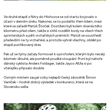
Ve druhé etapě z Nitry do Hlohovce se od startu bojovalo o
účast v denním úniku. Nakonec se to podařilo třem lidem, mezi
které se zařadil Matúš Štoček. Dostiženi byli kolem dvanáctého
kilometru před cílem, takže si stihli rozdělit body na všech třech
sprinterských a pěti vrchařských prémiích. Matúš se soustředil
především na ty vrchařské, a protože vyhrál všechny, oblékl po
etapě puntíkovaný dres.
Pak už se týmy začaly formovat k vyvrcholení, kterým bylo necelý
kilometr dlouhé, ale poměrně prudké stoupání. První byl nahoře
dánský cyklista Anders Foldager, takže Jayco AlUla si po
včerejšku připsalo double.
Osmým místem zaujal coby nejlepší český závodník Šimon
Vaníček – hodně dobrý výsledek v konkurenci, která se na
Slovensku sešla.