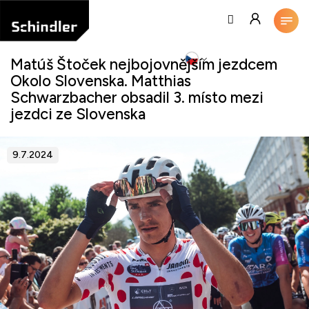
Přejít
na
obsah
Matúš Štoček nejbojovnějším jezdcem
Okolo Slovenska. Matthias
Schwarzbacher obsadil 3. místo mezi
jezdci ze Slovenska
9.7.2024