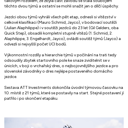
takovým rozdílem, že zbylá část závodu se stala soubojem
těchto dvou týmů a ostatní se mohli snažit jen o dílčí úspěchy.
Jezdci obou týmů vyhráli všech pět etap, odnesli si vítězství v
celkové klasifikaci (Mauro Schmid, Jayco), v bodovací soutěži
(Julian Alaphilippe) i v soutěži jezdců do 23 let (Gil Gelders, oba
Quick Step), obsadili kompletní stupně vítězů (1. Schmid, 2.
Alaphilippe, 3. Engelhardt, Jayco), ovládli soutěž týmů (Jayco) a
odvezli si nejvyšší počet UCI bodů.
Výkonnostní rozdíly a hierarchie týmů v počínání na trati tedy
odsoudily zbytek startovního pole ke snaze zviditelnit se v
únicích, v boji o vrchařský dres, o nejbojovnějšího jezdce a pro
slovenské závodníky o dres nejlépe postaveného domácího
jezdce.
Sestava ATT Investments dokončila úvodní týmovou časovku na
10. místě z 21 týmů, které se postavily na start. Stejné postavení jí
patřilo i po skončení etapáku.