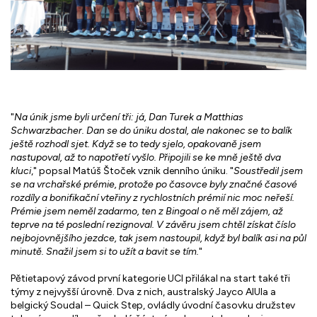
"
Na únik jsme byli určení tři: já, Dan Turek a Matthias
Schwarzbacher. Dan se do úniku dostal, ale nakonec se to balík
ještě rozhodl sjet. Když se to tedy sjelo, opakovaně jsem
nastupoval, až to napotřetí vyšlo. Připojili se ke mně ještě dva
kluci
," popsal Matúš Štoček vznik denního úniku. "
Soustředil jsem
se na vrchařské prémie, protože po časovce byly značné časové
rozdíly a bonifikační vteřiny z rychlostních prémií nic moc neřeší.
Prémie jsem neměl zadarmo, ten z Bingoal o ně měl zájem, až
teprve na té poslední rezignoval. V závěru jsem chtěl získat číslo
nejbojovnějšího jezdce, tak jsem nastoupil, když byl balík asi na půl
minutě. Snažil jsem si to užít a bavit se tím.
"
Pětietapový závod první kategorie UCI přilákal na start také tři
týmy z nejvyšší úrovně. Dva z nich, australský Jayco AlUla a
belgický Soudal – Quick Step, ovládly úvodní časovku družstev