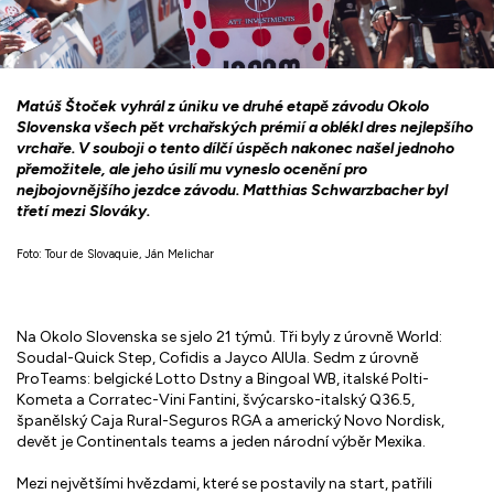
Matúš Štoček vyhrál z úniku ve druhé etapě závodu Okolo
Slovenska všech pět vrchařských prémií a oblékl dres nejlepšího
vrchaře. V souboji o tento dílčí úspěch nakonec našel jednoho
přemožitele, ale jeho úsilí mu vyneslo ocenění pro
nejbojovnějšího jezdce závodu. Matthias Schwarzbacher byl
třetí mezi Slováky.
Foto: Tour de Slovaquie, Ján Melichar
Na Okolo Slovenska se sjelo 21 týmů. Tři byly z úrovně World:
Soudal-Quick Step, Cofidis a Jayco AlUla. Sedm z úrovně
ProTeams: belgické Lotto Dstny a Bingoal WB, italské Polti-
Kometa a Corratec-Vini Fantini, švýcarsko-italský Q36.5,
španělský Caja Rural-Seguros RGA a americký Novo Nordisk,
devět je Continentals teams a jeden národní výběr Mexika.
Mezi největšími hvězdami, které se postavily na start, patřili