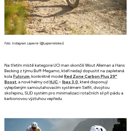
Foto: Instagram Lapierre (@Lapierrebikes)
Na třetím místě kategorie UCI man skončili Wout Alleman a Hans
Becking z týmu Buff-Megamo, kteří nedají dopustit na zapletená
kola
Fulcrum
, konkrétně model
Red Zone Carbon Plus 29"
Boost
, a nové helmy od
HJC
–
Ibex 3.0
, které disponují
vylepšeným samoutahovacím systémem Selfit, dvojitou
skořepinu, SLID systém pro minimalizaci rotačních sil při pádu a
karbonovou výztuhou vepředu.