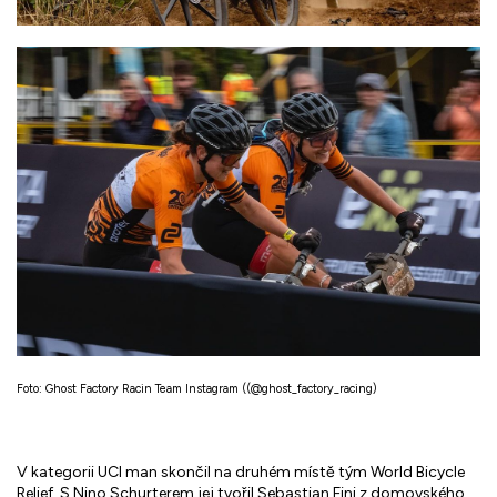
Foto: Ghost Factory Racin Team Instagram ((@ghost_factory_racing)
V kategorii UCI man skončil na druhém místě tým World Bicycle
Relief. S Nino Schurterem jej tvořil Sebastian Fini z domovského