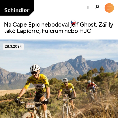
Přejít
na
obsah
Na Cape Epic nebodoval jen Ghost. Zářily
také Lapierre, Fulcrum nebo HJC
28.3.2024