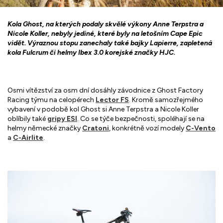
Kola Ghost, na kterých podaly skvělé výkony Anne Terpstra a
Nicole Koller, nebyly jediné, které byly na letošním Cape Epic
vidět. Výraznou stopu zanechaly také bajky Lapierre, zapletená
kola Fulcrum či helmy Ibex 3.0 korejské značky HJC.
Osmi vítězství za osm dní dosáhly závodnice z Ghost Factory
Racing týmu na celopérech
Lector FS
. Kromě samozřejmého
vybavení v podobě kol Ghost si Anne Terpstra a Nicole Koller
oblíbily také
gripy ESI
. Co se týče bezpečnosti, spoléhají se na
helmy německé značky
Cratoni
, konkrétně vozí modely
C-Vento
a
C-Airlite
.