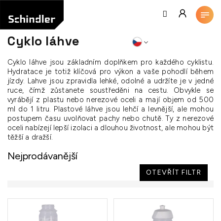
Přejít
na
obsah
Cyklo láhve
Cyklo láhve jsou základním doplňkem pro každého cyklistu.
Hydratace je totiž klíčová pro výkon a vaše pohodlí během
jízdy. Lahve jsou zpravidla lehké, odolné a udržíte je v jedné
ruce, čímž zůstanete soustředěni na cestu. Obvykle se
vyrábějí z plastu nebo nerezové oceli a mají objem od 500
ml do 1 litru. Plastové láhve jsou lehčí a levnější, ale mohou
postupem času uvolňovat pachy nebo chutě. Ty z nerezové
oceli nabízejí lepší izolaci a dlouhou životnost, ale mohou být
těžší a dražší.
Nejprodávanější
OTEVŘÍT FILTR
V
ý
p