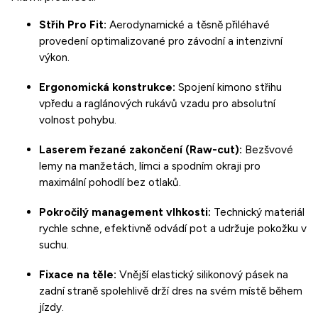
Střih Pro Fit:
Aerodynamické a těsně přiléhavé
provedení optimalizované pro závodní a intenzivní
výkon.
Ergonomická konstrukce:
Spojení kimono střihu
vpředu a raglánových rukávů vzadu pro absolutní
volnost pohybu.
Laserem řezané zakončení (Raw-cut):
Bezšvové
lemy na manžetách, límci a spodním okraji pro
maximální pohodlí bez otlaků.
Pokročilý management vlhkosti:
Technický materiál
rychle schne, efektivně odvádí pot a udržuje pokožku v
suchu.
Fixace na těle:
Vnější elastický silikonový pásek na
zadní straně spolehlivě drží dres na svém místě během
jízdy.