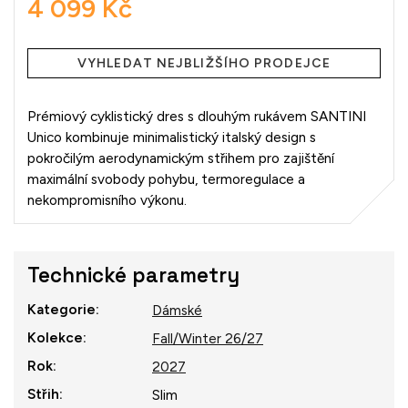
4 099 Kč
Měrná
cena:
VYHLEDAT NEJBLIŽŠÍHO PRODEJCE
Prémiový cyklistický dres s dlouhým rukávem SANTINI
Unico kombinuje minimalistický italský design s
pokročilým aerodynamickým střihem pro zajištění
maximální svobody pohybu, termoregulace a
nekompromisního výkonu.
Technické parametry
Kategorie
:
Dámské
Kolekce
:
Fall/Winter 26/27
Rok
:
2027
Střih
:
Slim