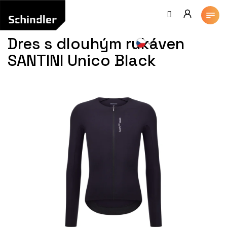
Přejít
na
obsah
Dres s dlouhým rukáven
SANTINI Unico Black