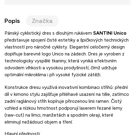
Popis
Značka
Pánský cyklistický dres s dlouhým rukávem
SANTINI Unico
představuje spojení čisté estetiky a špičkových technických
vlastností pro náročné cyklisty. Elegantní celočerný design
doplňuje barevné logo Unico na zádech. Dres je vyroben z
technologicky vyspělé tkaniny, která vyniká efektivním
odvodem vlhkosti a vysokou prodyšností, čímž udržuje
optimální mikroklima i při vysoké fyzické zátěži.
Konstrukce dresu využívá inovativní kombinaci střihů: přední
díl v kimono stylu zajišťuje přiléhavé usazení na těle, zatímco
zadní raglánový střih kopíruje přirozenou linii ramen. Čistý
vzhled a nízkou hmotnost podporují laserem řezané lemy
(raw-cut) na límci, manžetách a spodním okraji, které
eliminují nežádoucí objem a tření.
Hlavní přednosti: