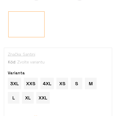
Značka:
Santini
Kód:
Zvolte variantu
Varianta
3XL
XXS
4XL
XS
S
M
L
XL
XXL