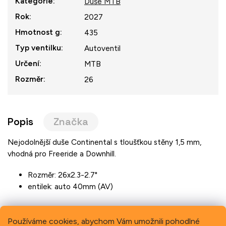
Kategorie
:
Duše MTB
Rok
:
2027
Hmotnost g
:
435
Typ ventilku
:
Autoventil
Určení
:
MTB
Rozměr
:
26
Popis
Značka
Nejodolnější duše Continental s tloušťkou stěny 1,5 mm,
vhodná pro Freeride a Downhill.
Rozměr: 26x2.3-2.7"
entilek: auto 40mm (AV)
Používáme cookies, abychom Vám umožnili pohodlné