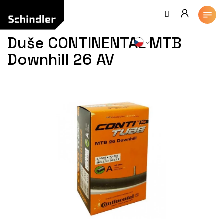
Přejít
na
obsah
Duše CONTINENTAL MTB
Downhill 26 AV