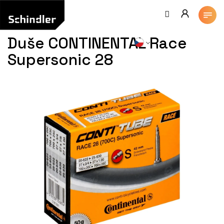
Přejít
na
obsah
Duše CONTINENTAL Race
Supersonic 28