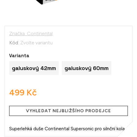
Značka:
Continental
Kód:
Zvolte variantu
Varianta
galuskový 42mm
galuskový 60mm
499 Kč
Měrná
cena:
VYHLEDAT NEJBLIŽŠÍHO PRODEJCE
Superlehká duše Continental Supersonic pro silnční kola.