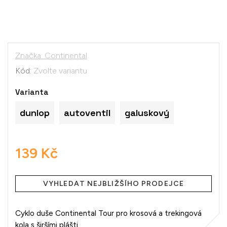
Značka:
Continental
Kód:
Zvolte variantu
Varianta
dunlop
autoventil
galuskový
139 Kč
Měrná
cena:
VYHLEDAT NEJBLIŽŠÍHO PRODEJCE
Cyklo duše Continental Tour pro krosová a trekingová
kola s širšími plášti.