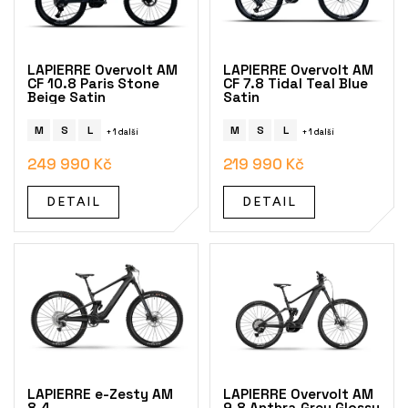
p
r
o
LAPIERRE Overvolt AM
LAPIERRE Overvolt AM
d
CF 10.8 Paris Stone
CF 7.8 Tidal Teal Blue
Beige Satin
Satin
u
k
M
S
L
M
S
L
+ 1 další
+ 1 další
t
ů
249 990 Kč
219 990 Kč
DETAIL
DETAIL
LAPIERRE e-Zesty AM
LAPIERRE Overvolt AM
8.4
9.8 Anthra Grey Glossy