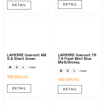
DETAIL
DETAIL
LAPIERRE Overvolt AM
LAPIERRE Overvolt TR
5.8 Silent Green
7.8 Fresh Mint Blue
Matt/Glossy
M
S
L
+ 1 další
M
S
L
+ 1 další
155 990 Kč
149 990 Kč
DETAIL
DETAIL