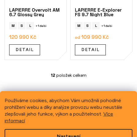
LAPIERRE Overvolt AM
LAPIERRE E-Explorer
6.7 Glossy Grey
FS 9.7 Night Blue
M
S
L
M
S
L
+ 1 další
+ 1 další
120 990 Kč
109 990 Kč
od
DETAIL
DETAIL
12
položek celkem
O
v
l
á
d
Používáme cookies, abychom Vám umožnili pohodlné
a
prohlížení webu a díky analýze provozu webu neustále
Previous
Next
c
zlepšovali jeho funkce, výkon a použitelnost.
Více
í
informací
p
r
Z
v
Nastavení