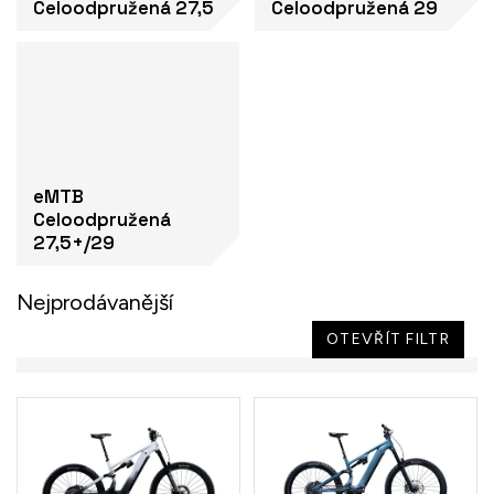
Celoodpružená 27,5
Celoodpružená 29
eMTB
Celoodpružená
27,5+/29
Nejprodávanější
OTEVŘÍT FILTR
V
ý
p
i
s