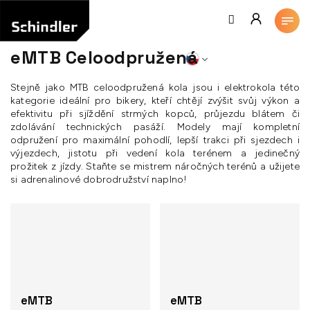
Přejít
na
obsah
eMTB Celoodpružená
Stejně jako MTB celoodpružená kola jsou i elektrokola této
kategorie ideální pro bikery, kteří chtějí zvýšit svůj výkon a
efektivitu při sjíždění strmých kopců, průjezdu blátem či
zdolávání technických pasáží. Modely mají kompletní
odpružení pro maximální pohodlí, lepší trakci při sjezdech i
výjezdech, jistotu při vedení kola terénem a jedinečný
prožitek z jízdy. Staňte se mistrem náročných terénů a užijete
si adrenalinové dobrodružství naplno!
eMTB
eMTB