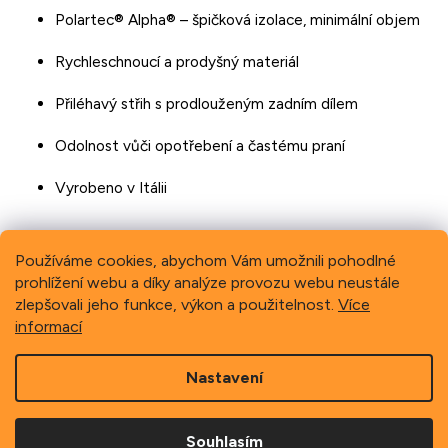
Polartec® Alpha® – špičková izolace, minimální objem
Rychleschnoucí a prodyšný materiál
Přiléhavý střih s prodlouženým zadním dílem
Odolnost vůči opotřebení a častému praní
Vyrobeno v Itálii
Používáme cookies, abychom Vám umožnili pohodlné
prohlížení webu a díky analýze provozu webu neustále
Previous
Next
zlepšovali jeho funkce, výkon a použitelnost.
Více
informací
Z
Nastavení
á
p
Copyright 2026
Schindler, spol. s r.o.
. Všechna práva
a
vyhrazena.
Souhlasím
t