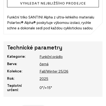
VYHLEDAT NEJBLIŽŠÍHO PRODEJCE
Funkční tríko SANTINI Alpha z ultra-lehkého materialu
Polartec® Alpha® poskytuje výbornou izolaci, rychle
schne a dokonale sedí pod každou cyklistickou sadou.
Technické parametry
Kategorie
:
Funkční prádlo
Barva
:
černá
Kolekce
:
Fall/Winter 25/26
Rok
:
2025
Teplotní
0°/+15°
určení
: