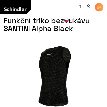
Přejít
na
obsah
Funkční triko bez rukávů
SANTINI Alpha Black