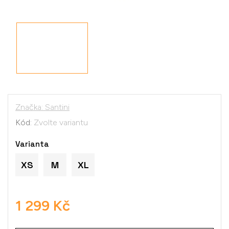
Značka:
Santini
Kód:
Zvolte variantu
Varianta
XS
M
XL
1 299 Kč
Měrná
cena: