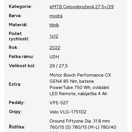
Kategorie
:
eMTB Celoodpružená 27,5+/29
Barva
:
modrá
Materiál
:
hliník
Počet
1x12
rychlostí
:
Rok
:
2022
Patka rámu
:
UDH
Velikost kol
:
29 / 27,5
Motor Bosch Performance CX
GEN4 85 Nm, baterie
Extra
:
PowerTube 750 Wh, ovládání
LED Remote, nabíječka 4 Ah
Pedály
:
VPE-527
Gripy
:
Velo VLG-1751D2
Ground Fiftyone Dia. 31.8 mm
Řídítka
:
760/15 (S) 780/15 (M-L) 780/40