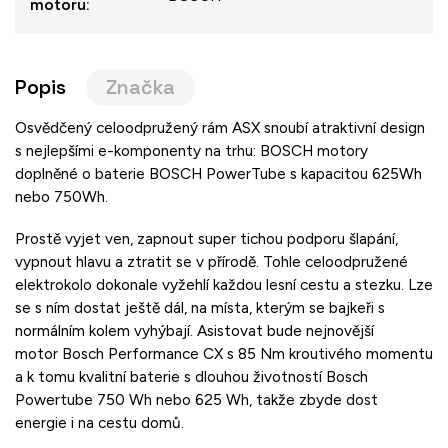
motoru
:
Popis
Značka
Osvědčený celoodpružený rám ASX snoubí atraktivní design
s nejlepšími e-komponenty na trhu: BOSCH motory
doplněné o baterie BOSCH PowerTube s kapacitou 625Wh
nebo 750Wh.
Prostě vyjet ven, zapnout super tichou podporu šlapání,
vypnout hlavu a ztratit se v přírodě. Tohle celoodpružené
elektrokolo dokonale vyžehlí každou lesní cestu a stezku. Lze
se s ním dostat ještě dál, na místa, kterým se bajkeři s
normálním kolem vyhýbají. Asistovat bude nejnovější
motor Bosch Performance CX s 85 Nm kroutivého momentu
a k tomu kvalitní baterie s dlouhou životností Bosch
Powertube 750 Wh nebo 625 Wh, takže zbyde dost
energie i na cestu domů.