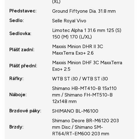
(XL)
Představec
:
Ground Fiftyone Dia. 31.8 mm
Sedlo
:
Selle Royal Vivo
Limotec Alpha 1 31.6 mm 125 (S)
Sedlovka
:
150 (M) 170 (L/XL)
Maxxis Minion DHR II 3C
Plášť zadní
:
MaxxTerra Exo+ 2.6
Maxxis Minion DHF 3C MaxxTerra
Plášť přední
:
Exo+ 2.5
Ráfky
:
WTB ST i30 / WTB ST i30
Shimano HB-MT410-B 15x110
Náboje
:
mm / Shimano FH-MT510-B
12x148 mm
Brzdové páky
:
SHIMANO BL-M6100
Shimano Deore BR-M6120 203
Brzdy
:
mm Disc / Shimano SM-
RT64/RT-EM600 203 mm