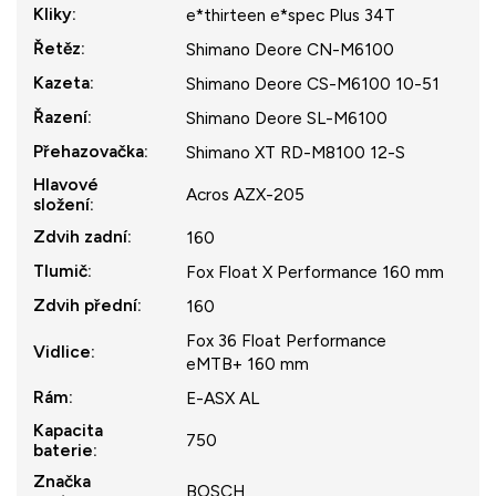
Kliky
:
e*thirteen e*spec Plus 34T
Řetěz
:
Shimano Deore CN-M6100
Kazeta
:
Shimano Deore CS-M6100 10-51
Řazení
:
Shimano Deore SL-M6100
Přehazovačka
:
Shimano XT RD-M8100 12-S
Hlavové
Acros AZX-205
složení
:
Zdvih zadní
:
160
Tlumič
:
Fox Float X Performance 160 mm
Zdvih přední
:
160
Fox 36 Float Performance
Vidlice
:
eMTB+ 160 mm
Rám
:
E-ASX AL
Kapacita
750
baterie
:
Značka
BOSCH