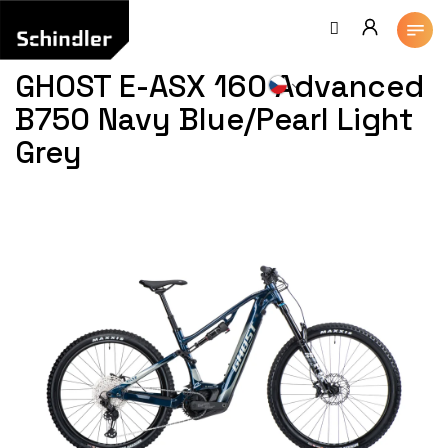
Přejít
na
obsah
GHOST E-ASX 160 Advanced
B750 Navy Blue/Pearl Light
Grey