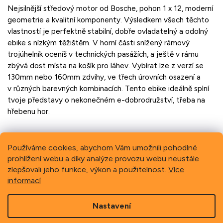
Nejsilnější středový motor od Bosche, pohon 1 x 12, moderní
geometrie a kvalitní komponenty. Výsledkem všech těchto
vlastností je perfektně stabilní, dobře ovladatelný a odolný
ebike s nízkým těžištěm. V horní části snížený rámový
trojúhelník oceníš v technických pasážích, a ještě v rámu
zbývá dost místa na košík pro láhev. Vybírat lze z verzí se
130mm nebo 160mm zdvihy, ve třech úrovních osazení a
v různých barevných kombinacích. Tento ebike ideálně splní
tvoje představy o nekonečném e-dobrodružství, třeba na
hřebenu hor.
Používáme cookies, abychom Vám umožnili pohodlné
prohlížení webu a díky analýze provozu webu neustále
Previous
Next
zlepšovali jeho funkce, výkon a použitelnost.
Více
informací
Z
Nastavení
á
p