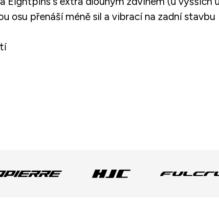
Eightpins s extra dlouhým zdvihem (u vyšších ú
osu přenáší méně sil a vibrací na zadní stavbu
tí