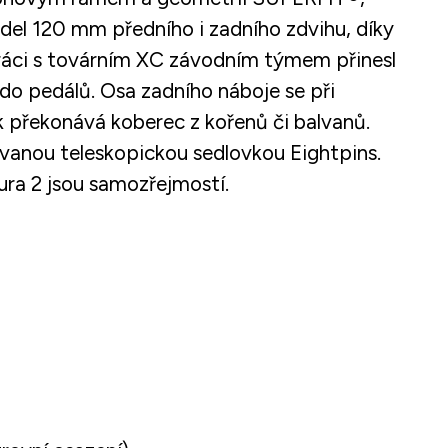
del 120 mm předního i zadního zdvihu, díky
upráci s továrním XC závodním týmem přinesl
 do pedálů. Osa zadního náboje se při
ak překonává koberec z kořenů či balvanů.
ovanou teleskopickou sedlovkou Eightpins.
ra 2 jsou samozřejmostí.