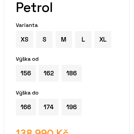
Petrol
Varianta
XS
S
M
L
XL
Výška od
156
162
186
Výška do
166
174
196
138 990 Kč