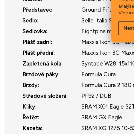
analýze
Představec
:
Ground Fiftyone Dia
Více in
Sedlo
:
Selle Italia SLR Boos
Nast
Sedlovka
:
Eightpins mechanic
Plášť zadní
:
Maxxis Ikon 3C Max
Plášť přední
:
Maxxis Ikon 3C Max
Zapletená kola
:
Syntace W28i 15x11
Brzdové páky
:
Formula Cura
Brzdy
:
Formula Cura 2 180
Středové složení
:
PF92 / DUB
Kliky
:
SRAM X01 Eagle 32
Řetěz
:
SRAM GX Eagle
Kazeta
:
SRAM XG 1275 10-5