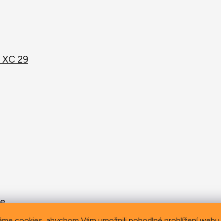
 XC 29
ge
a. 31.8 mm 700 mm (XS) 720 mm (S) 740 mm (M-L) 
áme cookies, abychom Vám umožnili pohodlné prohlížení webu 