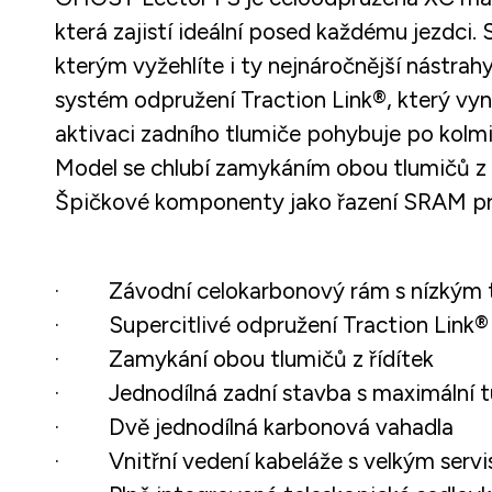
která zajistí ideální posed každému jezdc
kterým vyžehlíte i ty nejnáročnější nástra
systém odpružení Traction Link®, který vyni
aktivaci zadního tlumiče pohybuje po kolmic
Model se chlubí zamykáním obou tlumičů z ř
Špičkové komponenty jako řazení SRAM pro 
· Závodní celokarbonový rám s nízkým t
· Supercitlivé odpružení Traction Link® (
· Zamykání obou tlumičů z řídítek
· Jednodílná zadní stavba s maximální t
· Dvě jednodílná karbonová vahadla
· Vnitřní vedení kabeláže s velkým serv