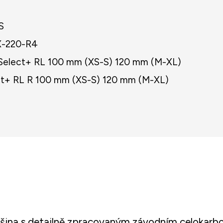
S
X-220-R4
Select+ RL 100 mm (XS-S) 120 mm (M-XL)
ct+ RL R 100 mm (XS-S) 120 mm (M-XL)
šina s detailně zpracovaným závodním celokar