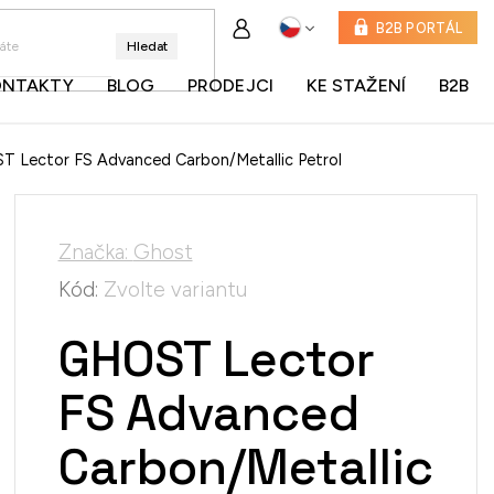
B2B PORTÁL
Hledat
ONTAKTY
BLOG
PRODEJCI
KE STAŽENÍ
B2B
 Lector FS Advanced Carbon/Metallic Petrol
Značka:
Ghost
Kód:
Zvolte variantu
GHOST Lector
FS Advanced
Carbon/Metallic