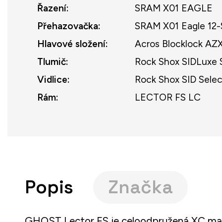
Řazení
:
SRAM X01 EAGLE
Přehazovačka
:
SRAM X01 Eagle 12-
Hlavové složení
:
Acros Blocklock AZ
Tlumič
:
Rock Shox SIDLuxe 
Vidlice
:
Rock Shox SID Sele
Rám
:
LECTOR FS LC
Popis
Značka
GHOST Lector FS je celoodpružená XC ma