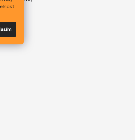
elnost.
lasím