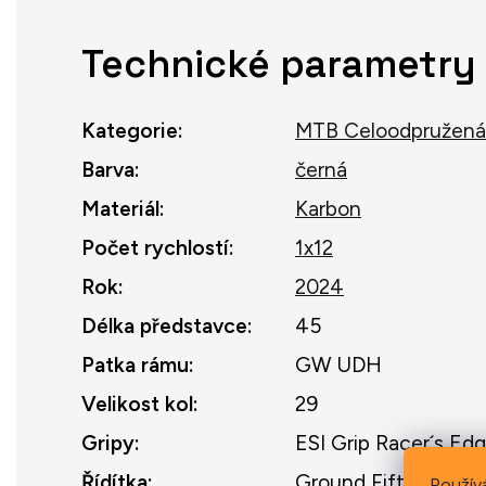
Technické parametry
Kategorie
:
MTB Celoodpružená
Barva
:
černá
Materiál
:
Karbon
Počet rychlostí
:
1x12
Rok
:
2024
Délka představce
:
45
Patka rámu
:
GW UDH
Velikost kol
:
29
Gripy
:
ESI Grip Racer´s Ed
Řídítka
:
Ground Fiftyone Di
Použív