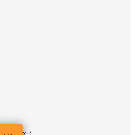
760 mm (XL)
a díky