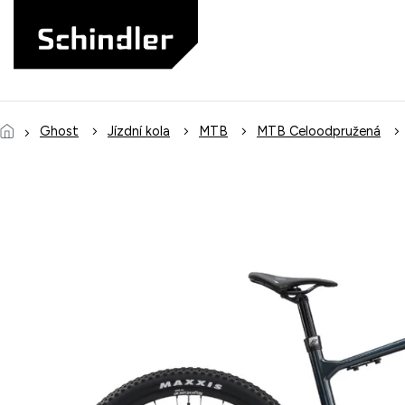
Přejít
na
obsah
Ghost
Jízdní kola
MTB
MTB Celoodpružená