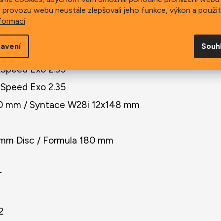
 provozu webu neustále zlepšovali jeho funkce, výkon a použit
. 31.8 mm
formací
t
avení
Souh
al 34.9 mm
xSpeed Exo 2.35
xSpeed Exo 2.35
0 mm / Syntace W28i 12x148 mm
 mm Disc / Formula 180 mm
T
2