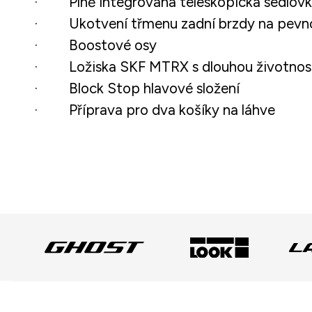
· Plně integrovaná teleskopická sedlovka 
· Ukotvení třmenu zadní brzdy na pevnou 
· Boostové osy
· Ložiska SKF MTRX s dlouhou životnos
· Block Stop hlavové složení
· Příprava pro dva košíky na láhve