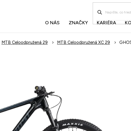
O NÁS
ZNAČKY
KARIÉRA
K
MTB Celoodpružená 29
MTB Celoodpružená XC 29
GHOST