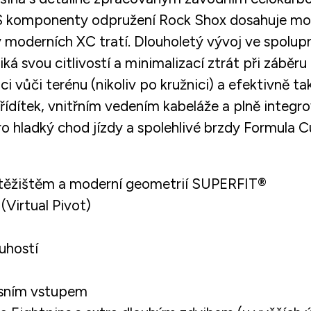
i. S komponenty odpružení Rock Shox dosahuje mo
hy moderních XC tratí. Dlouholetý vývoj ve spol
ká svou citlivostí a minimalizací ztrát při záběru
i vůči terénu (nikoliv po kružnici) a efektivně t
ídítek, vnitřním vedením kabeláže a plně integr
hladký chod jízdy a spolehlivé brzdy Formula Cu
ěžištěm a moderní geometrií SUPERFIT®
Virtual Pivot)
uhostí
isním vstupem