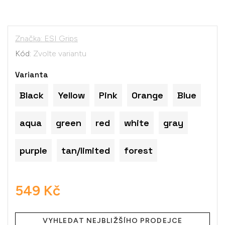
Značka:
ESI Grips
Kód:
Zvolte variantu
Varianta
Black
Yellow
Pink
Orange
Blue
aqua
green
red
white
gray
purple
tan/limited
forest
549 Kč
Měrná
cena:
VYHLEDAT NEJBLIŽŠÍHO PRODEJCE