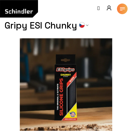
Přejít
na
obsah
Gripy ESI Chunky