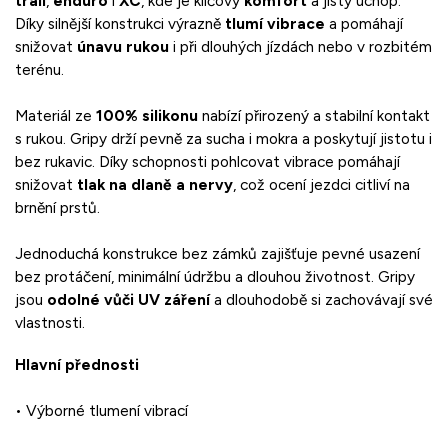
trail
,
enduro
i
XC
,
kde
je
klíčový
komfort
a
jistý
úchop.
Díky
silnější
konstrukci
výrazně
tlumí
vibrace
a
pomáhají
snižovat
únavu
rukou
i
při
dlouhých
jízdách
nebo
v
rozbitém
terénu.
Materiál
ze
100%
silikonu
nabízí
přirozený
a
stabilní
kontakt
s
rukou.
Gripy
drží
pevně
za
sucha
i
mokra
a
poskytují
jistotu
i
bez
rukavic.
Díky
schopnosti
pohlcovat
vibrace
pomáhají
snižovat
tlak
na
dlaně
a
nervy
,
což
ocení
jezdci
citliví
na
brnění
prstů.
Jednoduchá
konstrukce
bez
zámků
zajišťuje
pevné
usazení
bez
protáčení,
minimální
údržbu
a
dlouhou
životnost.
Gripy
jsou
odolné
vůči
UV
záření
a
dlouhodobě
si
zachovávají
své
vlastnosti.
Hlavní
přednosti
•
Výborné
tlumení
vibrací