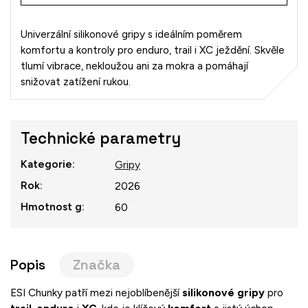
Univerzální silikonové gripy s ideálním poměrem
komfortu a kontroly pro enduro, trail i XC ježdění. Skvěle
tlumí vibrace, nekloužou ani za mokra a pomáhají
snižovat zatížení rukou.
Technické parametry
Kategorie
:
Gripy
Rok
:
2026
Hmotnost g
:
60
Popis
Značka
ESI
Chunky
patří
mezi
nejoblíbenější
silikonové
gripy
pro