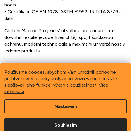
hodin
• Certifikace CE EN 1078, ASTM F1952-15, NTA 8776 a
další
Cratoni Madroc Pro je ideální volbou pro enduro, trail,
downhill i e-bike jezdce, kteří chtějí spojit špičkovou
ochranu, moderní technologie a maximální univerzálnost v
jednom produktu.
Používáme cookies, abychom Vám umožnili pohodlné
prohlížení webu a díky analýze provozu webu neustále
Previous
Next
zlepšovali jeho funkce, výkon a použitelnost.
Více
informací
Z
Nastavení
á
p
Copyright 2026
Schindler, spol. s r.o.
. Všechna práva
a
vyhrazena.
Souhlasím
t