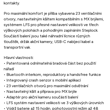
kontakty.
Pro maximální komfort je přilba vybavena 23 ventilačními
otvory, nastavitelným kšiltem kompatibilním s MX brýlemi,
systémem LFS pro přesné nastavení velikosti ve třech
výškových polohách a pohodlným zapínáním Steplock.
Součástí balení jsou také náhradní lícnice různých
tlouštěk, držák akční kamery, USB-C nabíjecí kabel a
transportní vak.
Hlavní vlastnosti:
• Patentovaná odnímatelná bradová část bez použití
nářadí
• Bluetooth interkom, reproduktory a handsfree funkce
• Integrovaný crash senzor s mobilní aplikací
• 23 ventilačních otvorů pro maximální odvětrání
• Nastavitelný kšilt a příprava pro MX brýle
• Adaptér pro akční kameru součástí balení
• LFS systém nastavení velikosti ve 3 výškových úrovních
• Výdrž baterie až 15 hodin, pohotovostní režim až 48