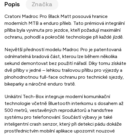
Popis
Značka
Cratoni Madroc Pro Black Matt posouvá hranice
moderních MTB a enduro přileb. Tato prémiová integrální
přilba byla vyvinuta pro jezdce, kteří požadují maximální
ochranu, pohodlí a pokročilé technologie při každé jízdě.
Největší předností modelu Madroc Pro je patentovaná
odnímatelná bradová část, kterou lze během několika
sekund demontovat bez použití nářadí. Díky tomu získáte
dvě přilby v jedné – lehkou trailovou přilbu pro výjezdy a
plnohodnotnou full-face ochranu pro technické sjezdy,
bikeparky a náročné enduro tratě.
Unikátní Tech-Box integruje moderní komunikační
technologie včetně Bluetooth interkomu s dosahem až
500 metrů, vestavěných reproduktorů a handsfree
systému pro telefonování. Součástí výbavy je také
inteligentní crash senzor, který při detekci pádu dokáže
prostřednictvím mobilní aplikace upozornit nouzové