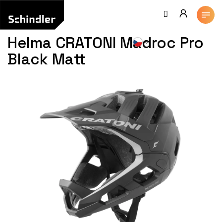
Přejít
na
obsah
Helma CRATONI Madroc Pro
Black Matt