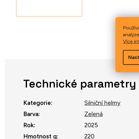
Použív
analýze
Více in
Nast
Technické parametry
Kategorie
:
Silniční helmy
Barva
:
Zelená
Rok
:
2025
Hmotnost g
:
220