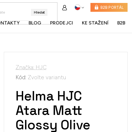
B2B PORTÁL
Hledat
ONTAKTY
BLOG
PRODEJCI
KE STAŽENÍ
B2B
Značka:
HJC
Kód:
Zvolte variantu
Helma HJC
Atara Matt
Glossy Olive