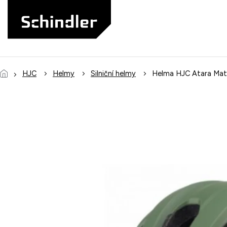
Přejít
na
obsah
HJC
Helmy
Silniční helmy
Helma HJC Atara Matt