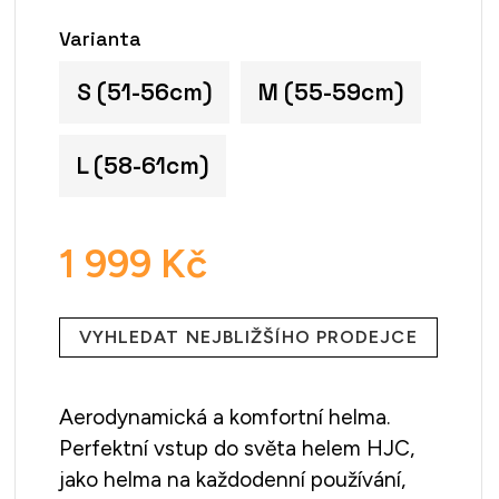
Varianta
S (51-56cm)
M (55-59cm)
L (58-61cm)
1 999 Kč
Měrná
cena:
VYHLEDAT NEJBLIŽŠÍHO PRODEJCE
Aerodynamická a komfortní helma.
Perfektní vstup do světa helem HJC,
jako helma na každodenní používání,