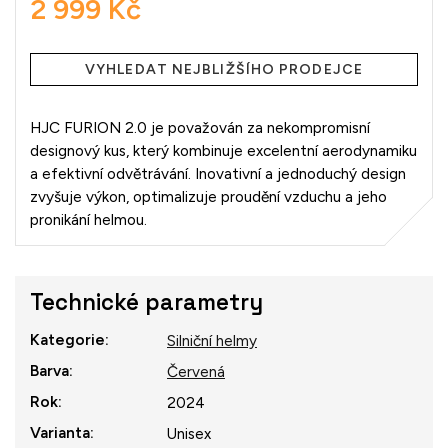
2 999 Kč
Měrná
cena:
VYHLEDAT NEJBLIŽŠÍHO PRODEJCE
HJC FURION 2.0 je považován za nekompromisní
designový kus, který kombinuje excelentní aerodynamiku
a efektivní odvětrávání. Inovativní a jednoduchý design
zvyšuje výkon, optimalizuje proudění vzduchu a jeho
pronikání helmou.
Technické parametry
Kategorie
:
Silniční helmy
Barva
:
Červená
Rok
:
2024
Varianta
:
Unisex