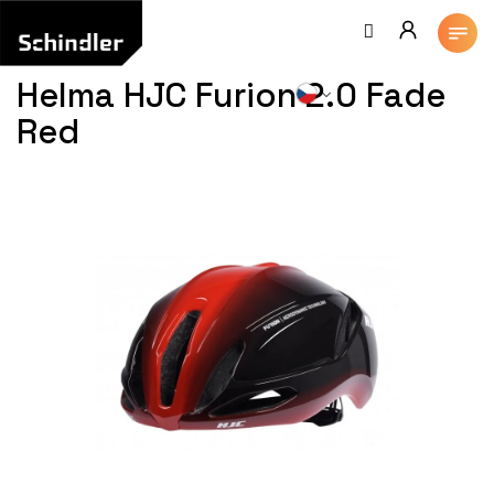
Přejít
na
obsah
Helma HJC Furion 2.0 Fade
Red