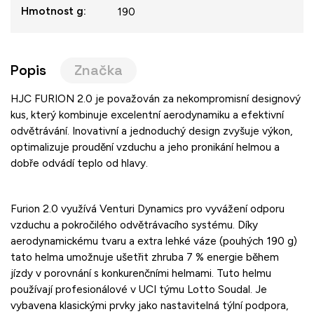
Hmotnost g
:
190
Popis
Značka
HJC FURION 2.0 je považován za nekompromisní designový
kus, který kombinuje excelentní aerodynamiku a efektivní
odvětrávání. Inovativní a jednoduchý design zvyšuje výkon,
optimalizuje proudění vzduchu a jeho pronikání helmou a
dobře odvádí teplo od hlavy.
Furion 2.0 využívá Venturi Dynamics pro vyvážení odporu
vzduchu a pokročilého odvětrávacího systému. Díky
aerodynamickému tvaru a extra lehké váze (pouhých 190 g)
tato helma umožnuje ušetřit zhruba 7 % energie během
jízdy v porovnání s konkurenčními helmami. Tuto helmu
používají profesionálové v UCI týmu Lotto Soudal. Je
vybavena klasickými prvky jako nastavitelná týlní podpora,