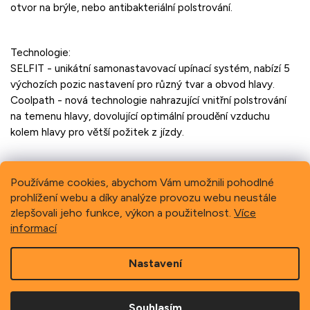
otvor na brýle, nebo antibakteriální polstrování.
Technologie:
SELFIT - unikátní samonastavovací upínací systém, nabízí 5
výchozích pozic nastavení pro různý tvar a obvod hlavy.
Coolpath - nová technologie nahrazující vnitřní polstrování
na temenu hlavy, dovolující optimální proudění vzduchu
kolem hlavy pro větší požitek z jízdy.
Používáme cookies, abychom Vám umožnili pohodlné
prohlížení webu a díky analýze provozu webu neustále
Previous
Next
zlepšovali jeho funkce, výkon a použitelnost.
Více
informací
Z
Nastavení
á
p
Copyright 2026
Schindler, spol. s r.o.
. Všechna práva
a
vyhrazena.
Souhlasím