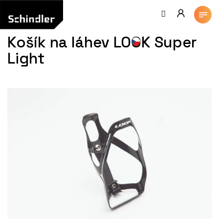
Přejít
na
obsah
Košík na láhev LOOK Super
Light