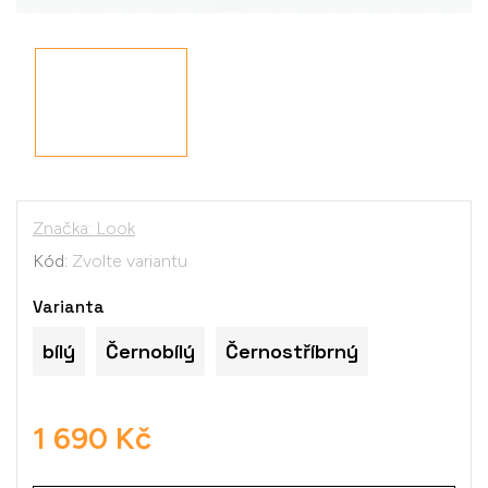
Značka:
Look
Kód:
Zvolte variantu
Varianta
bílý
Černobílý
Černostříbrný
1 690 Kč
Měrná
cena: