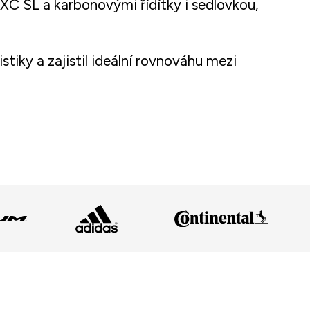
C SL a karbonovými řídítky i sedlovkou,
iky a zajistil ideální rovnováhu mezi