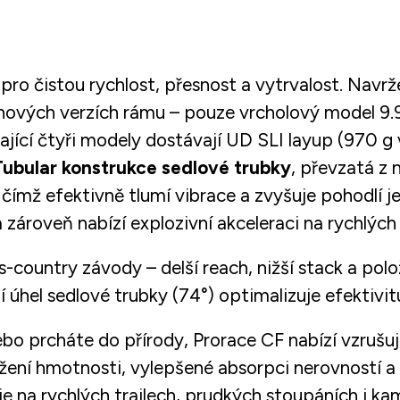
 pro čistou rychlost, přesnost a vytrvalost. Navr
onových verzích rámu – pouze vrcholový model 9.9
jící čtyři modely dostávají UD SLI layup (970 g ve
ubular konstrukce sedlové trubky
, převzatá z 
 čímž efektivně tlumí vibrace a zvyšuje pohodlí 
 zároveň nabízí explozivní akceleraci na rychlých
s-country závody – delší reach, nižší stack a polo
í úhel sedlové trubky (74°) optimalizuje efektivit
o prcháte do přírody, Prorace CF nabízí vzrušují
ížení hmotnosti, vylepšené absorpci nerovností 
luje na rychlých trailech, prudkých stoupáních i k