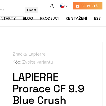
B2B PORTÁL
Hledat
ONTAKTY
BLOG
PRODEJCI
KE STAŽENÍ
B2B
Značka:
Lapierre
Kód:
Zvolte variantu
LAPIERRE
Prorace CF 9.9
Blue Crush