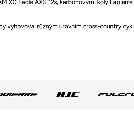
X0 Eagle AXS 12s, karbonovými koly Lapierre X
by vyhovoval různým úrovním cross-country cyklist