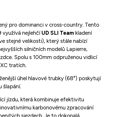
žený pro dominanci v cross-country. Tento
 využívá nejlehčí
UD SLI Team
kladení
 stejné velikosti), který stále nabízí
nejvyšších silničních modelů Lapierre,
jezdce. Spolu s 100mm odpruženou vidlicí
 XC tratích.
ženější úhel hlavové trubky (68°) poskytují
u šlapání.
cí jízdu, která kombinuje efektivitu
a inovativnímu karbonovému zpracování
amenitých sjezdech. Je to dokonalá