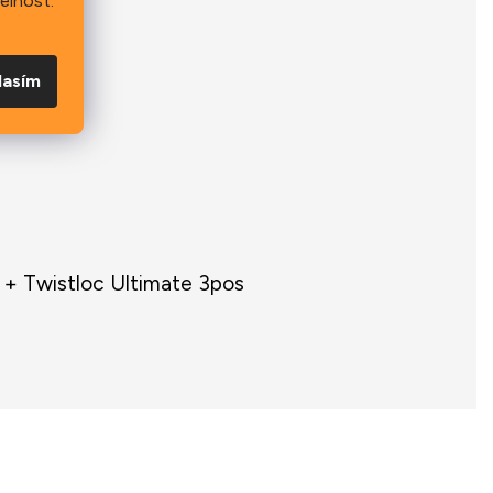
elnost.
lasím
+ Twistloc Ultimate 3pos