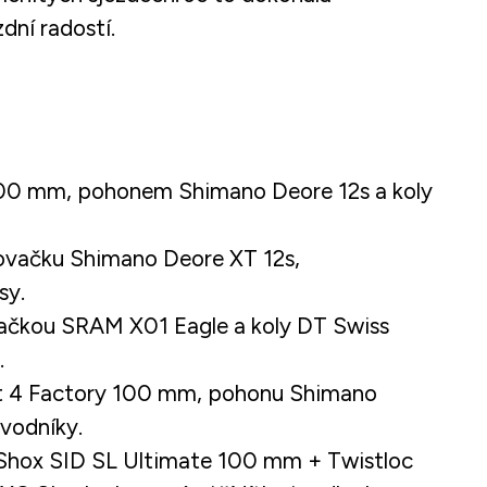
dní radostí.
S 100 mm, pohonem Shimano Deore 12s a koly
zovačku Shimano Deore XT 12s,
sy.
vačkou SRAM X01 Eagle a koly DT Swiss
.
 Fit 4 Factory 100 mm, pohonu Shimano
vodníky.
ckShox SID SL Ultimate 100 mm + Twistloc