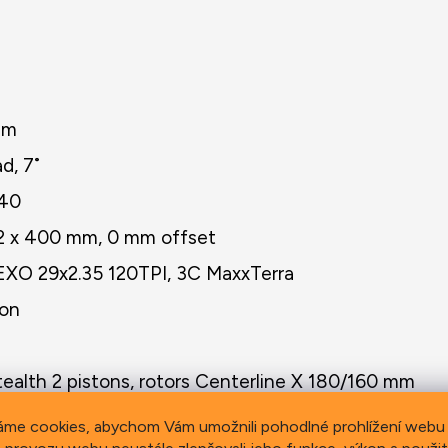
mm
d, 7˚
140
.2 x 400 mm, 0 mm offset
EXO 29x2.35 120TPI, 3C MaxxTerra
bon
tealth 2 pistons, rotors Centerline X 180/160 mm
 Press Fit 92
áme cookies, abychom Vám umožnili pohodlné prohlížení webu 