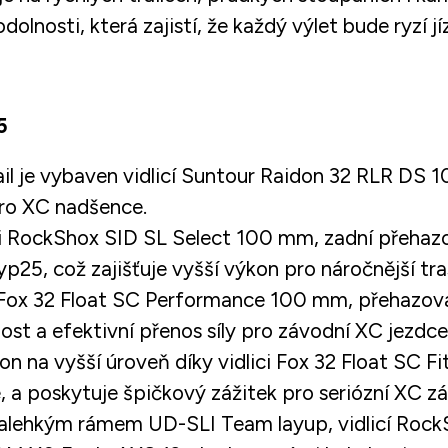
nosti, která zajistí, že každý výlet bude ryzí jíz
5
tail je vybaven vidlicí Suntour Raidon 32 RLR D
pro XC nadšence.
lici RockShox SID SL Select 100 mm, zadní přeha
5, což zajišťuje vyšší výkon pro náročnější tra
icí Fox 32 Float SC Performance 100 mm, přehazo
nost a efektivní přenos síly pro závodní XC jezdce
on na vyšší úroveň díky vidlici Fox 32 Float SC
 a poskytuje špičkový zážitek pro seriózní XC zá
ltralehkým rámem UD-SLI Team layup, vidlicí Ro