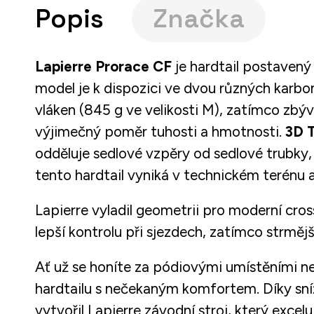
Popis
Značka
Lapierre Prorace CF
je hardtail postavený
model je k dispozici ve dvou různých karb
vláken (845 g ve velikosti M), zatímco zbýva
výjimečný poměr tuhosti a hmotnosti.
3D T
odděluje sedlové vzpěry od sedlové trubky,
tento hardtail vyniká v technickém terénu a
Lapierre vyladil geometrii pro moderní cros
lepší kontrolu při sjezdech, zatímco strmějš
Ať už se honíte za pódiovými umístěními neb
hardtailu s nečekaným komfortem. Díky sn
vytvořil Lapierre závodní stroj, který exce