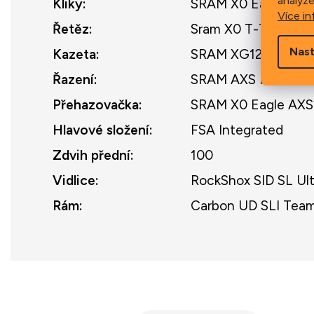
analýze
Kliky
:
SRAM X0 Eagle T-Ty
Více in
Řetěz
:
Sram X0 T-Type
Nast
Kazeta
:
SRAM XG1275 T-Typ
Řazení
:
SRAM AXS Pod 12s
Přehazovačka
:
SRAM X0 Eagle AXS
Hlavové složení
:
FSA Integrated
Zdvih přední
:
100
Vidlice
:
RockShox SID SL Ul
Rám
:
Carbon UD SLI Tea