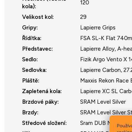
120
kola)
:
Velikost kol
:
29
Gripy
:
Lapierre Grips
Řídítka
:
FSA SL-K Flat 740
Představec
:
Lapierre Alloy, A-hea
Sedlo
:
Fizik Argo Vento X 
Sedlovka
:
Lapierre Carbon, 27
Pláště
:
Maxxis Rekon Race 
Zapletená kola
:
Lapierre XC SL Car
Brzdové páky
:
SRAM Level Silver
Brzdy
:
SRAM Level Silver S
Středové složení
:
Sram DUB MTB Wide,
Použív