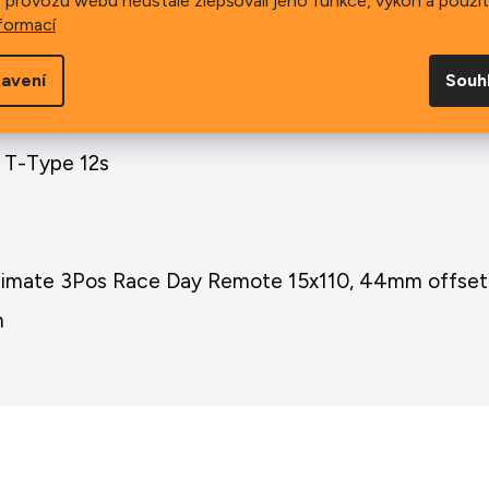
 provozu webu neustále zlepšovali jeho funkce, výkon a použit
pe DUB 34T 170mm (S), 175mm (M, L, XL)
formací
avení
Souh
e 10-52s
 T-Type 12s
timate 3Pos Race Day Remote 15x110, 44mm offset 
m