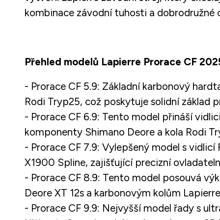
kombinace závodní tuhosti a dobrodružné odol
Přehled modelů Lapierre Prorace CF 202
- Prorace CF 5.9: Základní karbonový hard
Rodi Tryp25, což poskytuje solidní základ 
- Prorace CF 6.9: Tento model přináší vid
komponenty Shimano Deore a kola Rodi Tryp2
- Prorace CF 7.9: Vylepšený model s vidl
X1900 Spline, zajišťující precizní ovladatel
- Prorace CF 8.9: Tento model posouvá výk
Deore XT 12s a karbonovým kolům Lapierre,
- Prorace CF 9.9: Nejvyšší model řady s u