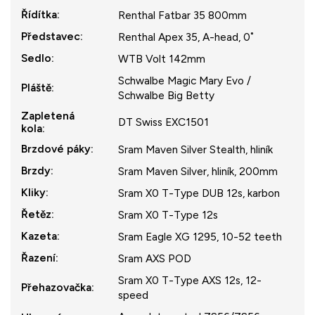
Řídítka
:
Renthal Fatbar 35 800mm
Představec
:
Renthal Apex 35, A-head, 0˚
Sedlo
:
WTB Volt 142mm
Schwalbe Magic Mary Evo /
Pláště
:
Schwalbe Big Betty
Zapletená
DT Swiss EXC1501
kola
:
Brzdové páky
:
Sram Maven Silver Stealth, hliník
Brzdy
:
Sram Maven Silver, hliník, 200mm
Kliky
:
Sram X0 T-Type DUB 12s, karbon
Řetěz
:
Sram X0 T-Type 12s
Kazeta
:
Sram Eagle XG 1295, 10-52 teeth
Řazení
:
Sram AXS POD
Sram X0 T-Type AXS 12s, 12-
Přehazovačka
:
speed