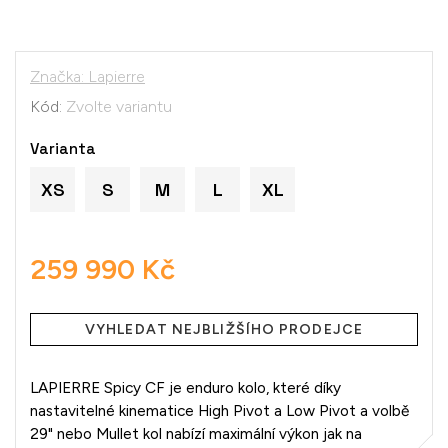
Značka:
Lapierre
Kód:
Zvolte variantu
Varianta
XS
S
M
L
XL
259 990 Kč
Měrná
cena:
VYHLEDAT NEJBLIŽŠÍHO PRODEJCE
LAPIERRE Spicy CF je enduro kolo, které díky
nastavitelné kinematice High Pivot a Low Pivot a volbě
29" nebo Mullet kol nabízí maximální výkon jak na