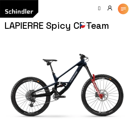
Přejít
na
obsah
LAPIERRE Spicy CF Team