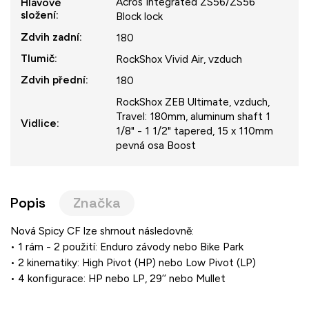
Acros Integrated ZS56/ZS56
Hlavové
složení
:
Block lock
Zdvih zadní
:
180
Tlumič
:
RockShox Vivid Air, vzduch
Zdvih přední
:
180
RockShox ZEB Ultimate, vzduch,
Travel: 180mm, aluminum shaft 1
Vidlice
:
1/8" - 1 1/2" tapered, 15 x 110mm
pevná osa Boost
Popis
Značka
Nová Spicy CF lze shrnout následovně:
• 1 rám - 2 použití: Enduro závody nebo Bike Park
• 2 kinematiky: High Pivot (HP) nebo Low Pivot (LP)
• 4 konfigurace: HP nebo LP, 29’’ nebo Mullet