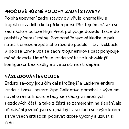
PROČ DVĚ RŮZNÉ POLOHY ZADNÍ STAVBY?
Poloha upevnění zadní stavby ovlivňuje kinematiku a
trajektorii zadního kola při kompresi. Při stejném nárazu se
zadní kolo v poloze High Pivot pohybuje dozadu, takže do
překážky 'narazí' méně. Pomocná řetězová kladka je pak
nutná k omezení zpětného rázu do pedálů – tzv. kickback.
V poloze Low Pivot se zadní trojúhelníková část pohybuje
méně dozadu. Umožňuje jezdci vrátit se k obvyklejší
konfiguraci, bez kladky a s větší účinností šlapání.
NÁSLEDOVÁNÍ EVOLUCE
Enduro závody jsou čím dál náročnější a Lapierre enduro
jezdci z týmu Lapierre Zipp Collective pomáhali s vývojem
nového rámu. Enduro etapy se skládají z náročných
sjezdových části a také z částí se zaměřením na šlapání, ale
očekávání jezdců jsou stejná: být v souladu se svým kolem
1:1 ve všech situacích, podávat dobré výkony a užívat si
jízdu.