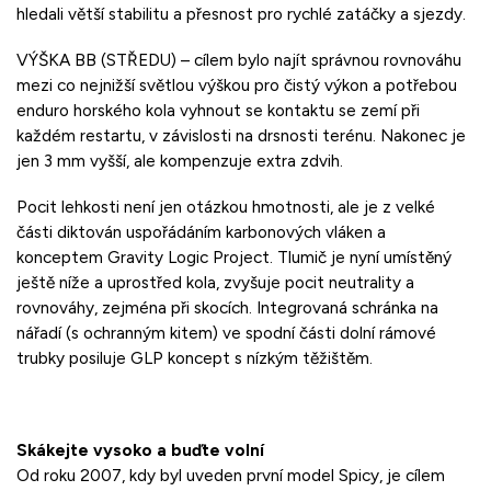
hledali větší stabilitu a přesnost pro rychlé zatáčky a sjezdy.
VÝŠKA BB (STŘEDU) – cílem bylo najít správnou rovnováhu
mezi co nejnižší světlou výškou pro čistý výkon a potřebou
enduro horského kola vyhnout se kontaktu se zemí při
každém restartu, v závislosti na drsnosti terénu. Nakonec je
jen 3 mm vyšší, ale kompenzuje extra zdvih.
Pocit lehkosti není jen otázkou hmotnosti, ale je z velké
části diktován uspořádáním karbonových vláken a
konceptem Gravity Logic Project. Tlumič je nyní umístěný
ještě níže a uprostřed kola, zvyšuje pocit neutrality a
rovnováhy, zejména při skocích. Integrovaná schránka na
nářadí (s ochranným kitem) ve spodní části dolní rámové
trubky posiluje GLP koncept s nízkým těžištěm.
Skákejte vysoko a buďte volní
Od roku 2007, kdy byl uveden první model Spicy, je cílem