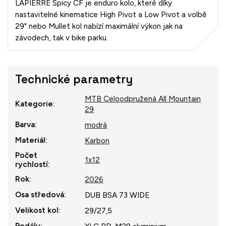
LAPIERRE Spicy CF je enduro kolo, které díky
nastavitelné kinematice High Pivot a Low Pivot a volbě
29" nebo Mullet kol nabízí maximální výkon jak na
závodech, tak v bike parku.
Technické parametry
MTB Celoodpružená All Mountain
Kategorie
:
29
Barva
:
modrá
Materiál
:
Karbon
Počet
1x12
rychlostí
:
Rok
:
2026
Osa středová
:
DUB BSA 73 WIDE
Velikost kol
:
29/27,5
Pedály
: