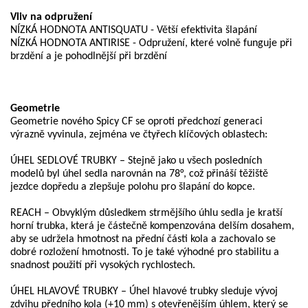
Vliv na odpružení
NÍZKÁ HODNOTA ANTISQUATU - Větší efektivita šlapání
NÍZKÁ HODNOTA ANTIRISE - Odpružení, které volně funguje při
brzdění a je pohodlnější při brzdění
Geometrie
Geometrie nového Spicy CF se oproti předchozí generaci
výrazně vyvinula, zejména ve čtyřech klíčových oblastech:
ÚHEL SEDLOVÉ TRUBKY – Stejně jako u všech posledních
modelů byl úhel sedla narovnán na 78°, což přináší těžiště
jezdce dopředu a zlepšuje polohu pro šlapání do kopce.
REACH – Obvyklým důsledkem strmějšího úhlu sedla je kratší
horní trubka, která je částečně kompenzována delším dosahem,
aby se udržela hmotnost na přední části kola a zachovalo se
dobré rozložení hmotnosti. To je také výhodné pro stabilitu a
snadnost použití při vysokých rychlostech.
ÚHEL HLAVOVÉ TRUBKY – Úhel hlavové trubky sleduje vývoj
zdvihu předního kola (+10 mm) s otevřenějším úhlem, který se