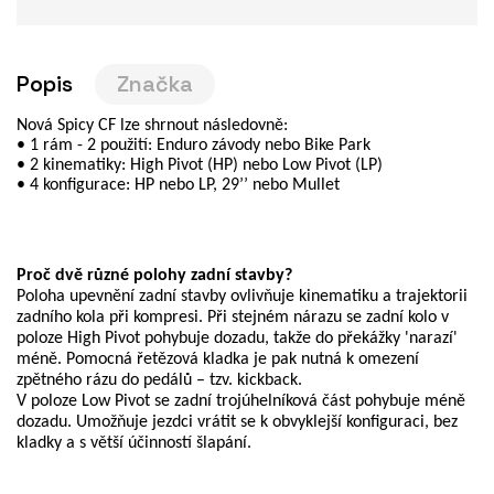
Popis
Značka
Nová Spicy CF lze shrnout následovně:
• 1 rám - 2 použití: Enduro závody nebo Bike Park
• 2 kinematiky: High Pivot (HP) nebo Low Pivot (LP)
• 4 konfigurace: HP nebo LP, 29’’ nebo Mullet
Proč dvě různé polohy zadní stavby?
Poloha upevnění zadní stavby ovlivňuje kinematiku a trajektorii
zadního kola při kompresi. Při stejném nárazu se zadní kolo v
poloze High Pivot pohybuje dozadu, takže do překážky 'narazí'
méně. Pomocná řetězová kladka je pak nutná k omezení
zpětného rázu do pedálů – tzv. kickback.
V poloze Low Pivot se zadní trojúhelníková část pohybuje méně
dozadu. Umožňuje jezdci vrátit se k obvyklejší konfiguraci, bez
kladky a s větší účinností šlapání.