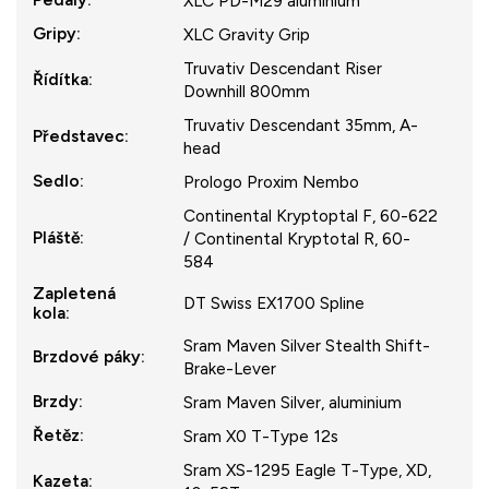
XLC PD-M29 aluminium
Gripy
:
XLC Gravity Grip
Truvativ Descendant Riser
Řídítka
:
Downhill 800mm
Truvativ Descendant 35mm, A-
Představec
:
head
Sedlo
:
Prologo Proxim Nembo
Continental Kryptoptal F, 60-622
Pláště
:
/ Continental Kryptotal R, 60-
584
Zapletená
DT Swiss EX1700 Spline
kola
:
Sram Maven Silver Stealth Shift-
Brzdové páky
:
Brake-Lever
Brzdy
:
Sram Maven Silver, aluminium
Řetěz
:
Sram X0 T-Type 12s
Sram XS-1295 Eagle T-Type, XD,
Kazeta
: