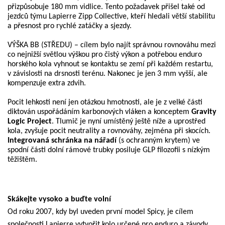
přizpůsobuje 180 mm vidlice. Tento požadavek přišel také od
jezdců týmu Lapierre Zipp Collective, kteří hledali větší stabilitu
a přesnost pro rychlé zatáčky a sjezdy.
VÝŠKA BB (STŘEDU) – cílem bylo najít správnou rovnováhu mezi
co nejnižší světlou výškou pro čistý výkon a potřebou enduro
horského kola vyhnout se kontaktu se zemí při každém restartu,
v závislosti na drsnosti terénu. Nakonec je jen 3 mm vyšší, ale
kompenzuje extra zdvih.
Pocit lehkosti není jen otázkou hmotnosti, ale je z velké části
diktován uspořádáním karbonových vláken a konceptem
Gravity
Logic Project
. Tlumič je nyní umístěný ještě níže a uprostřed
kola, zvyšuje pocit neutrality a rovnováhy, zejména při skocích.
Integrovaná schránka na nářadí
(s ochranným krytem) ve
spodní části dolní rámové trubky posiluje GLP filozofii s nízkým
těžištěm.
Skákejte vysoko a buďte volní
Od roku 2007, kdy byl uveden první model Spicy, je cílem
společnosti Lapierre vytvořit kolo určené pro enduro a závody.