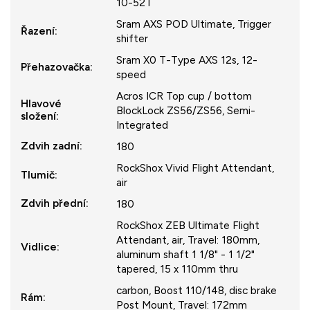
10-52T
Sram AXS POD Ultimate, Trigger
Řazení
:
shifter
Sram X0 T-Type AXS 12s, 12-
Přehazovačka
:
speed
Acros ICR Top cup / bottom
Hlavové
BlockLock ZS56/ZS56, Semi-
složení
:
Integrated
Zdvih zadní
:
180
RockShox Vivid Flight Attendant,
Tlumič
:
air
Zdvih přední
:
180
RockShox ZEB Ultimate Flight
Attendant, air, Travel: 180mm,
Vidlice
:
aluminum shaft 1 1/8" - 1 1/2"
tapered, 15 x 110mm thru
carbon, Boost 110/148, disc brake
Rám
:
Post Mount, Travel: 172mm